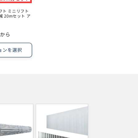
フト ミニリフト
減 20mセット ア
 円から
ョンを選択