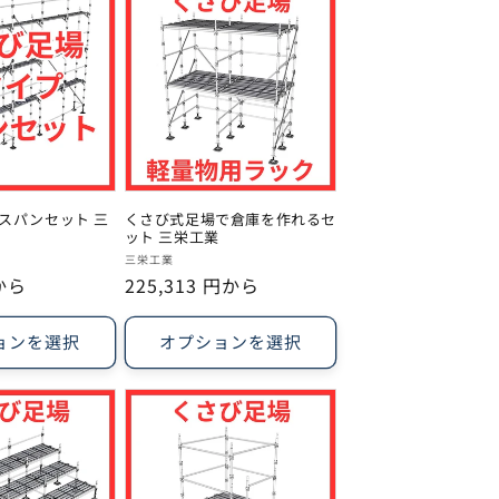
スパンセット 三
くさび式足場で倉庫を作れるセ
ット 三栄工業
販
三栄工業
円から
通
225,313 円から
売
常
元:
価
ョンを選択
オプションを選択
格