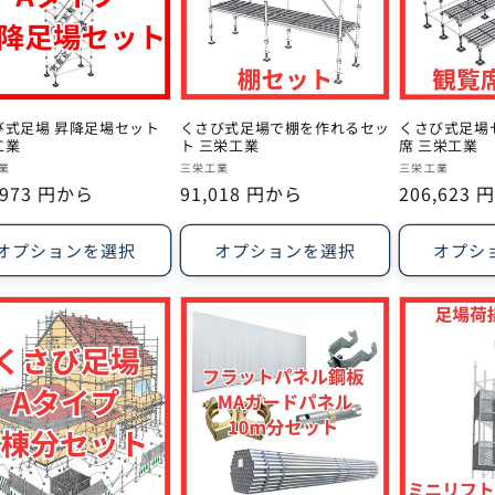
び式足場 昇降足場セット
くさび式足場で棚を作れるセッ
くさび式足場
工業
ト 三栄工業
席 三栄工業
販
販
業
三栄工業
三栄工業
,973 円から
通
91,018 円から
通
206,623
売
売
常
常
元:
元:
価
価
オプションを選択
オプションを選択
オプシ
格
格