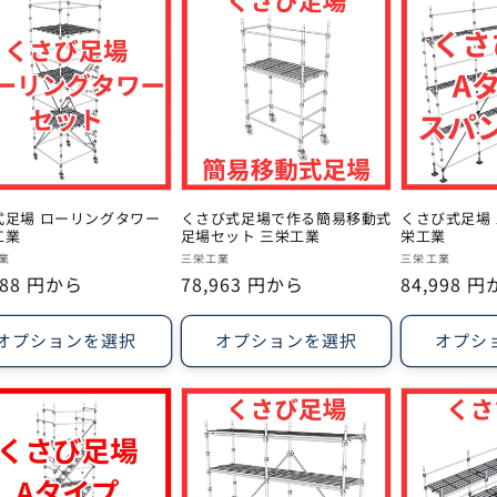
式足場 ローリングタワー
くさび式足場で作る簡易移動式
くさび式足場 
工業
足場セット 三栄工業
栄工業
販
販
業
三栄工業
三栄工業
688 円から
通
78,963 円から
通
84,998 
売
売
常
常
元:
元:
価
価
オプションを選択
オプションを選択
オプシ
格
格