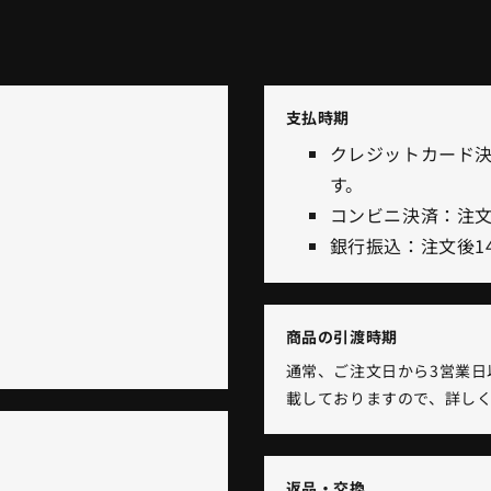
支払時期
クレジットカード
す。
コンビニ決済：注文
銀行振込：注文後1
商品の引渡時期
通常、ご注文日から3営業日
載しておりますので、詳し
返品・交換