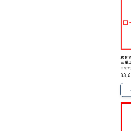
移動
三栄
販
三栄工
通
83,
売
常
元:
価
格