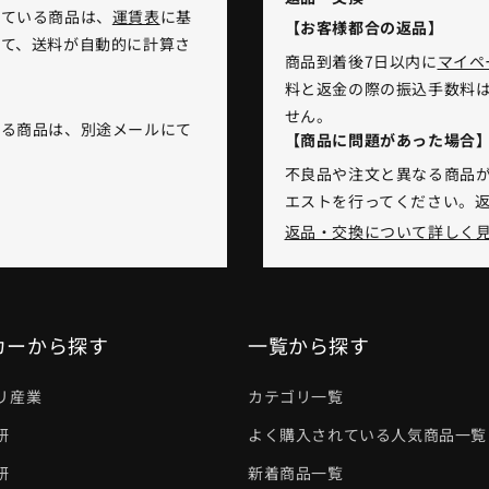
れている商品は、
運賃表
に基
【お客様都合の返品】
て、送料が自動的に計算さ
商品到着後7日以内に
マイペ
料と返金の際の振込手数料
せん。
いる商品は、別途メールにて
【商品に問題があった場合
不良品や注文と異なる商品が
エストを行ってください。
返品・交換について詳しく
カーから探す
一覧から探す
リ産業
カテゴリ一覧
研
よく購入されている人気商品一覧
研
新着商品一覧