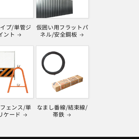
イプ/単管ジ
仮囲い用フラットパ
イント
ネル/安全鋼板
フェンス/単
なまし番線/結束線/
リケード
帯鉄