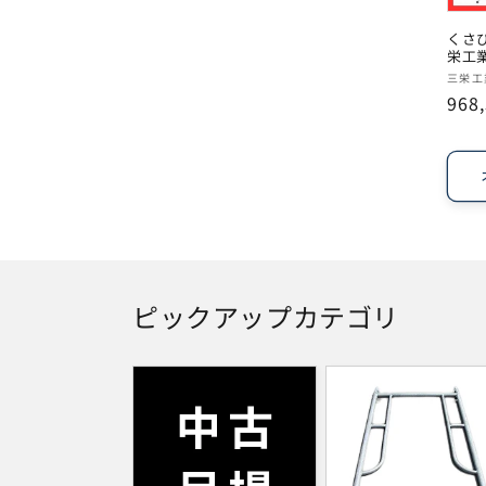
くさび
栄工
販
三栄工
通
968
売
常
元:
価
格
ピックアップカテゴリ