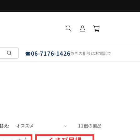
フラットパネルは「埼玉・愛知・奈良」で受取可能
ロ
カ
グ
ー
イ
ト
ン
☎
06-7176-1426
急ぎの相談はお電話で
替え:
11個の商品