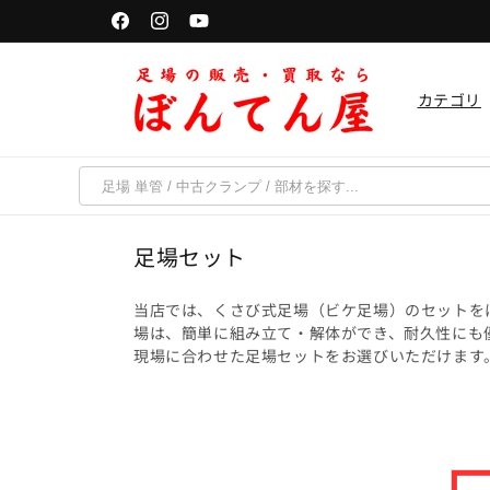
コンテ
単管パイプは「千葉・京都・福岡・宮城」で受取可能
ンツに
Facebook
Instagram
YouTube
進む
カテゴリ
コ
足場セット
レ
ク
当店では、くさび式足場（ビケ足場）のセットを
場は、簡単に組み立て・解体ができ、耐久性にも
シ
現場に合わせた足場セットをお選びいただけます
ョ
ン
: