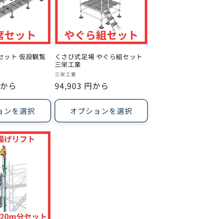
セット 仮設観覧
くさび式足場 やぐら組セット
三栄工業
販
三栄工業
 円から
通
94,903 円から
売
常
元:
価
ョンを選択
オプションを選択
格