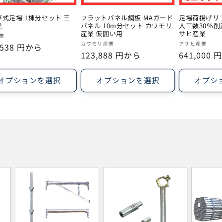
式足場 1棟分セット 三
フラットパネル鋼板 MAガード
足場荷揚げリ
業
パネル 10m分セット カワモリ
人工数30％削
産業 仮囲い用
サヒ産業
業
販
販
カワモリ産業
アサヒ産業
,538 円から
通
123,888 円から
通
641,000
売
売
常
常
元:
元:
価
価
オプションを選択
オプションを選択
オプシ
格
格