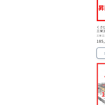
くさ
三栄
販
三栄工
通
185
売
常
元:
価
格