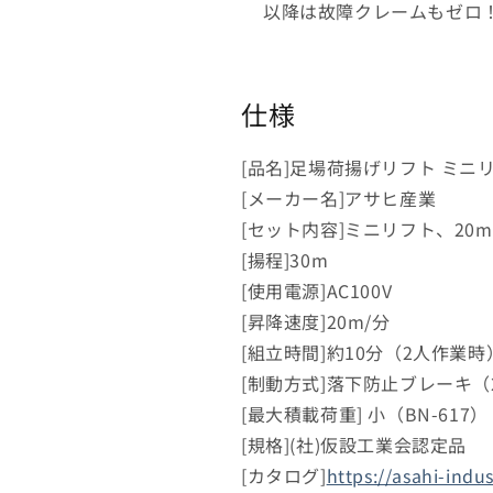
以降は故障クレームもゼロ
仕様
[品名]足場荷揚げリフト ミニ
[メーカー名]アサヒ産業
[セット内容]ミニリフト、20
[揚程]30m
[使用電源]AC100V
[昇降速度]20m/分
[組立時間]約10分（2人作業
[制動方式]落下防止ブレーキ（
[最大積載荷重] 小（BN-617）：
[規格](社)仮設工業会認定品
[カタログ]
https://asahi-indu