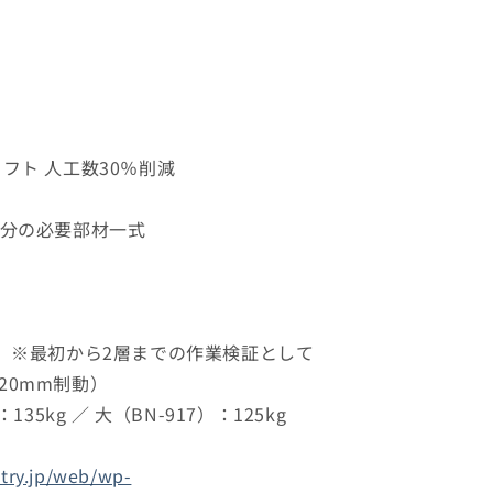
！
リフト 人工数30％削減
m分の必要部材一式
時）※最初から2層までの作業検証として
20mm制動）
135kg ／ 大（BN-917）：125kg
stry.jp/web/wp-