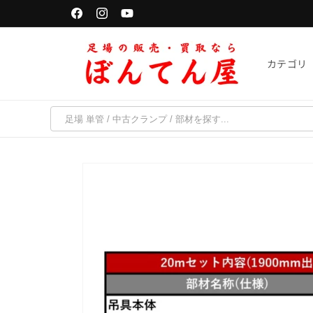
コンテ
単管パイプは「千葉・京都・福岡・宮城」で受取可能
ンツに
Facebook
Instagram
YouTube
進む
カテゴリ
商品情
報にス
キップ