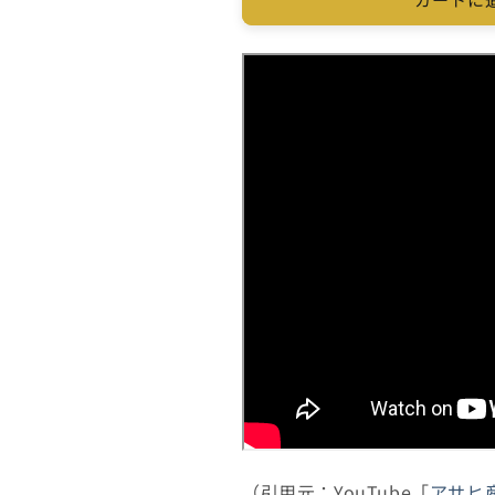
揚
揚
げ
げ
リ
リ
フ
フ
ト
ト
ミ
ミ
ニ
ニ
リ
リ
フ
フ
ト
ト
人
人
工
工
数
数
30％
30％
削
削
減
減
20m
20m
セ
セ
ッ
ッ
（引用元：YouTube「
アサヒ