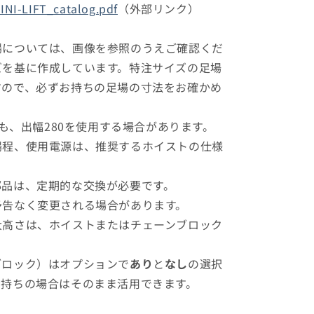
INI-LIFT_catalog.pdf
（外部リンク）
場については、画像を参照のうえご確認くだ
ズを基に作成しています。特注サイズの足場
すので、必ずお持ちの足場の寸法をお確かめ
でも、出幅280を使用する場合があります。
揚程、使用電源は、推奨するホイストの仕様
部品は、定期的な交換が必要です。
予告なく変更される場合があります。
大高さは、ホイストまたはチェーンブロック
。
ブロック）はオプションで
あり
と
なし
の選択
お持ちの場合はそのまま活用できます。