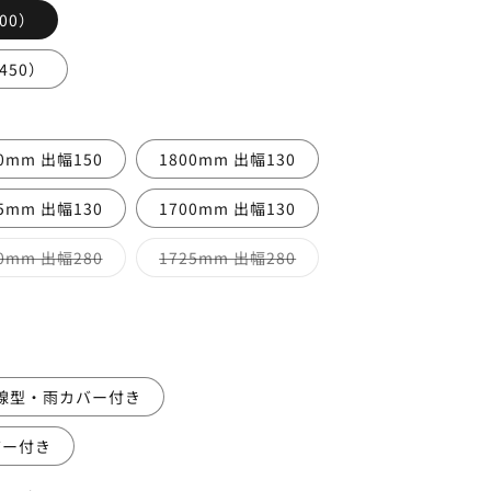
00）
450）
0mm 出幅150
1800mm 出幅130
5mm 出幅130
1700mm 出幅130
バ
バ
0mm 出幅280
1725mm 出幅280
リ
リ
エ
エ
ー
ー
シ
シ
ョ
ョ
ン
ン
は
は
売
売
り
り
線型・雨カバー付き
切
切
れ
れ
て
て
バー付き
い
い
る
る
か
か