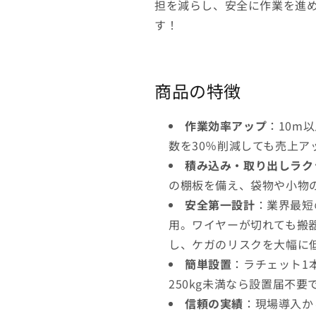
担を減らし、安全に作業を進
す！
商品の特徴
作業効率アップ
：10m
数を30％削減しても売上ア
積み込み・取り出しラク
の棚板を備え、袋物や小物
安全第一設計
：業界最短
用。ワイヤーが切れても搬
し、ケガのリスクを大幅に
簡単設置
：ラチェット1
250kg未満なら設置届不
信頼の実績
：現場導入か