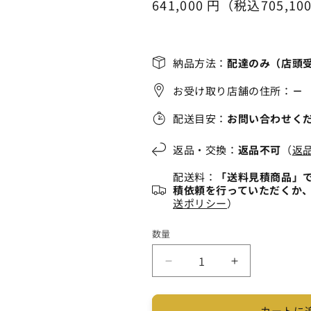
通
641,000 円（税込705,10
販
い
売
る
常
で
か
き
販
価
ま
売
せ
で
格
納品方法：
配達のみ（店頭
ん
き
ま
せ
お受け取り店舗の住所：
－
ん
配送目安：
お問い合わせく
返品・交換：
返品不可
（
返
配送料：
「送料見積商品」
積依頼を行っていただくか
送ポリシー
）
数量
足
足
場
場
荷
荷
カートに