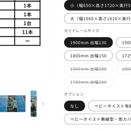
小（幅650×高さ1720×奥行5
大（幅1060×高さ1610×奥行
ガイドレールサイズ
1900mm 出幅130
190
1800mm 出幅150
172
バ
1900mm 出幅280
180
リ
エ
ー
バ
1700mm 出幅280
シ
リ
ョ
エ
ン
ー
オプション
は
シ
売
ョ
り
なし
ベビーホイスト有
ン
切
は
れ
売
て
り
ベビーホイスト無線型・雨カ
い
切
る
れ
か
て