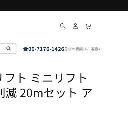
ロ
カ
グ
ー
イ
ト
ン
☎
06-7176-1426
急ぎの相談はお電話で
リフト ミニリフト
減 20mセット ア