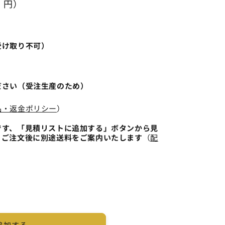
0 円）
販
販
売
売
で
で
き
き
ま
ま
せ
せ
受け取り不可）
ん
ん
ださい（受注生産のため）
品・返金ポリシー
）
です、「見積リストに追加する」ボタンから見
、ご注文後に別途送料をご案内いたします
（
配
追加する