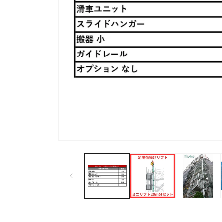
モ
ー
ダ
ル
で
メ
デ
ィ
ア