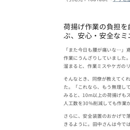
ト
ト
ア
ア
サ
サ
荷揚げ作業の負担を
ヒ
ヒ
産
産
ぶ、安心・安全なミ
業
業
の
の
「また今日も腰が痛いな…」
数
数
作業にうんざりしていました
量
量
溜まると、作業ミスやケガの
を
を
減
増
そんなとき、同僚が教えてくれ
ら
や
た。「これなら、もう無理し
す
す
みると、10m以上の荷揚げも
人工数を30％削減しても作業
さらに、安全装置のおかげで
きるように。田中さんは今で