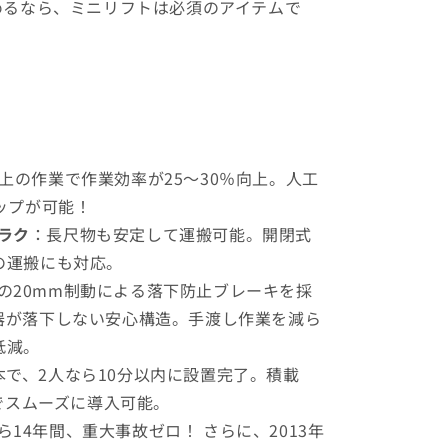
めるなら、ミニリフトは必須のアイテムで
以上の作業で作業効率が25〜30％向上。人工
ップが可能！
ラク
：長尺物も安定して運搬可能。開閉式
の運搬にも対応。
の20mm制動による落下防止ブレーキを採
器が落下しない安心構造。手渡し作業を減ら
低減。
本で、2人なら10分以内に設置完了。積載
要でスムーズに導入可能。
ら14年間、重大事故ゼロ！ さらに、2013年