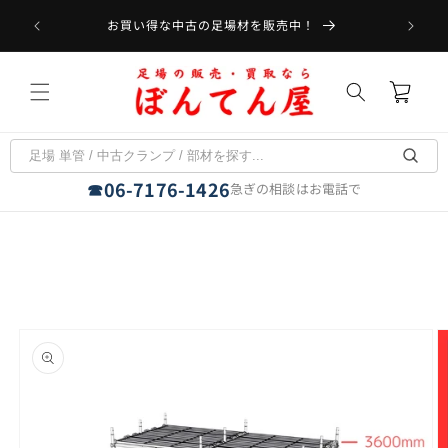
コンテ
受取可能
ンツに
お買い得な中古の足場材を販売中！
フラット
進む
カ
ー
ト
06-7176-1426
☎
急ぎの相談はお電話で
商品情
報にス
キップ