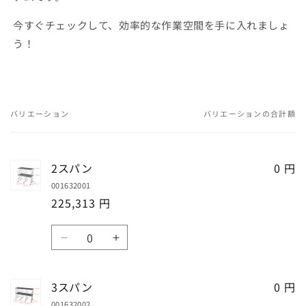
今すぐチェックして、効率的な作業空間を手に入れましょ
う！
バリエーション
バリエーションの合計額
あ
な
た
2スパン
0 円
の
001632001
カ
225,313 円
ー
ト
数
2
2
量
ス
ス
パ
パ
3スパン
0 円
ン
ン
001632002