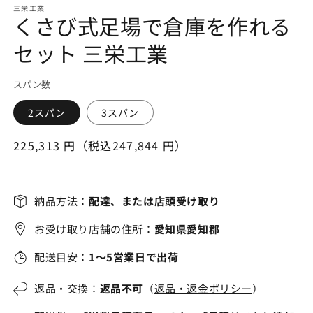
三栄工業
(1)
(2
くさび式足場で倉庫を作れる
を
開
セット 三栄工業
く
スパン数
2スパン
3スパン
通
225,313 円（税込247,844 円）
常
価
格
納品方法：
配達、または店頭受け取り
お受け取り店舗の住所：
愛知県愛知郡
配送目安：
1～5営業日で出荷
返品・交換：
返品不可
（
返品・返金ポリシー
）