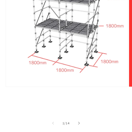
モ
ー
ダ
ル
で
メ
デ
の
1
/
14
ィ
ア