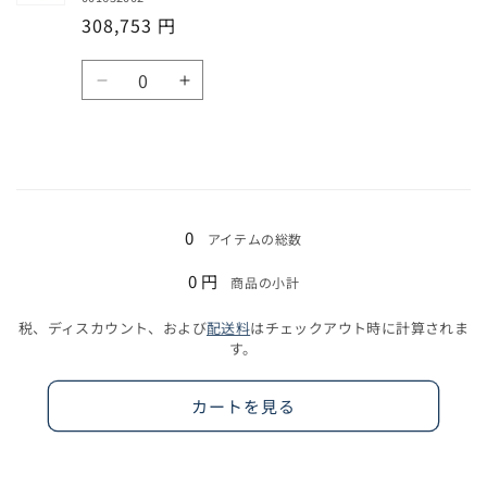
の
の
308,753 円
数
数
量
量
数
を
を
3
3
量
減
増
ス
ス
ら
や
パ
パ
す
す
ン
ン
の
の
読
数
数
み
0
アイテムの総数
量
量
込
を
を
0 円
商品の小計
み
減
増
中…
ら
や
税、ディスカウント、および
配送料
はチェックアウト時に計算されま
す
す
す。
カートを見る