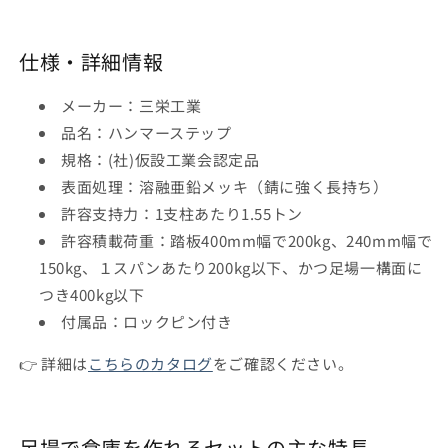
ッ
ッ
ト
ト
仕様・詳細情報
三
三
栄
栄
メーカー：三栄工業
工
工
品名：ハンマーステップ
業
業
規格：(社)仮設工業会認定品
の
の
表面処理：溶融亜鉛メッキ（錆に強く長持ち）
数
数
許容支持力：1支柱あたり1.55トン
量
量
許容積載荷重：踏板400mm幅で200kg、240mm幅で
を
を
減
増
150kg、１スパンあたり200kg以下、かつ足場一構面に
ら
や
つき400kg以下
す
す
付属品：ロックピン付き
👉 詳細は
こちらのカタログ
をご確認ください。
足場で倉庫を作れるセットの主な特長