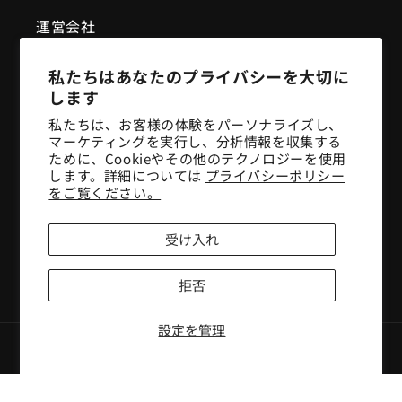
運営会社
株式会社ユハラ
私たちはあなたのプライバシーを大切に
兵庫県尼崎市神崎町1番40号
します
06-7176-1426
私たちは、お客様の体験をパーソナライズし、
マーケティングを実行し、分析情報を収集する
Facebook
Instagram
YouTube
ために、Cookieやその他のテクノロジーを使用
します。詳細については
プライバシーポリシー
をご覧ください。
メルマガに登録して、中古材入荷情報やクーポン
を受け取る
受け入れ
メール
拒否
設定を管理
決
済
方