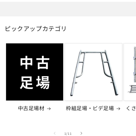
ピックアップカテゴリ
中古足場材
枠組足場・ビデ足場
く
の
1
/
11