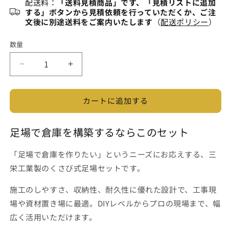
配送料：
「送料見積商品」です、「見積リストに追加
する」ボタンから見積依頼を行っていただくか、ご注
文後に別途送料をご案内いたします
（
配送ポリシー
）
数量
く
く
さ
さ
び
び
カートに追加する
式
式
足
足
足場で倉庫を構築するならこのセット
場
場
で
で
「足場で倉庫を作りたい」というニーズにお応えする、三
倉
倉
庫
庫
栄工業製のくさび式足場セットです。
を
を
施工のしやすさ、収納性、耐久性に優れた設計で、工事現
作
作
場や資材置き場に最適。DIYレベルからプロの現場まで、幅
れ
れ
る
る
広く活用いただけます。
セ
セ