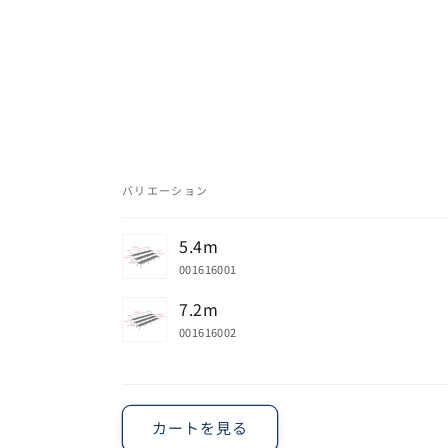
バリエーション
あ
5.4m
な
001616001
た
7.2m
の
001616002
カ
ー
読
ト
み
カートを見る