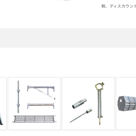
税、ディスカウン
ら
や
す
す