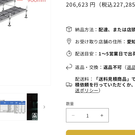
通
206,623 円（税込227,28
常
価
格
納品方法：
配達、または店
お受け取り店舗の住所：
愛
配送目安：
1～5営業日で出
返品・交換：
返品不可
（
返
配送料：
「送料見積商品」
積依頼を行っていただくか
送ポリシー
）
数量
く
く
さ
さ
び
び