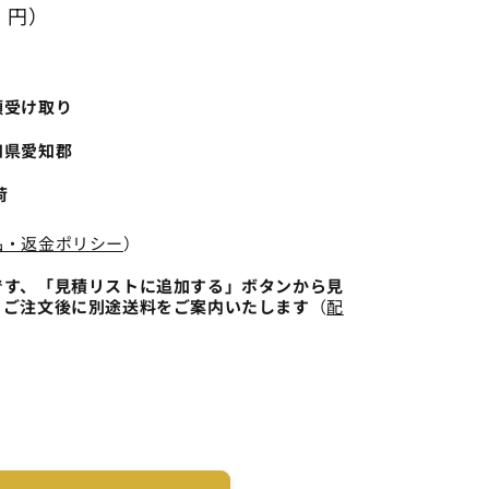
5 円）
頭受け取り
知県愛知郡
荷
品・返金ポリシー
）
です、「見積リストに追加する」ボタンから見
、ご注文後に別途送料をご案内いたします
（
配