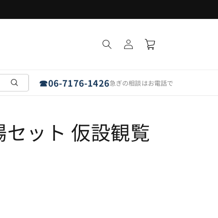
フラットパネルは「埼玉・愛知・奈良」で受取可能
ロ
カ
グ
ー
イ
ト
ン
☎
06-7176-1426
急ぎの相談はお電話で
場セット 仮設観覧