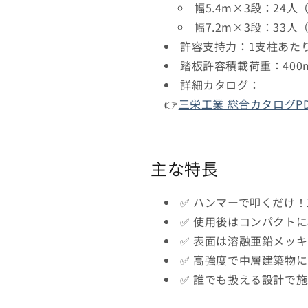
を
を
幅5.4m×3段：24人
減
増
幅7.2m×3段：33人
ら
や
許容支持力：1支柱あたり
す
す
踏板許容積載荷重：400mm
詳細カタログ：
👉
三栄工業 総合カタログP
主な特長
✅ ハンマーで叩くだけ
✅ 使用後はコンパクト
✅ 表面は溶融亜鉛メッ
✅ 高強度で中層建築物
✅ 誰でも扱える設計で