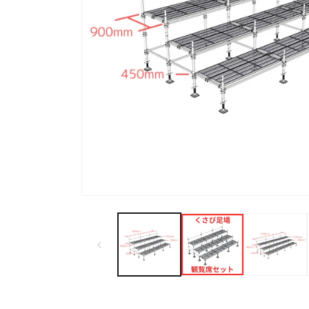
モ
ー
ダ
ル
で
メ
デ
ィ
ア