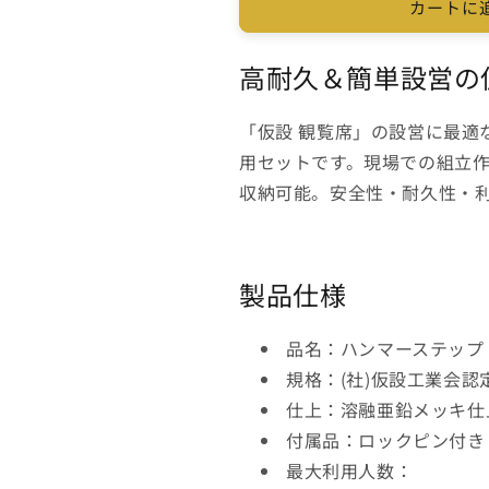
カートに
式
式
足
足
高耐久＆簡単設営の
場
場
セ
セ
ッ
ッ
「仮設 観覧席」の設営に最適
ト
ト
用セットです。現場での組立
仮
仮
収納可能。安全性・耐久性・利
設
設
観
観
覧
覧
席
席
製品仕様
三
三
栄
栄
品名：ハンマーステップ
工
工
規格：(社)仮設工業会認
業
業
仕上：溶融亜鉛メッキ仕
の
の
付属品：ロックピン付き
数
数
量
量
最大利用人数：