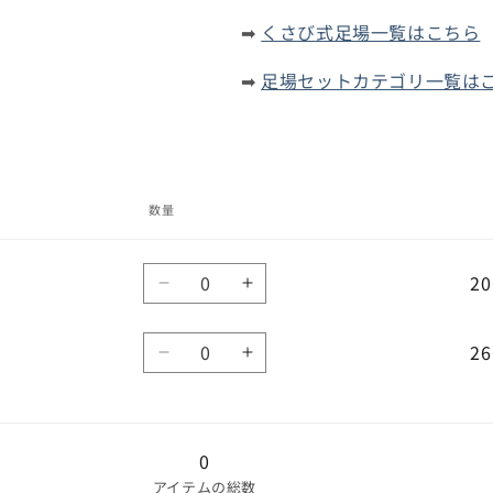
➡
くさび式足場一覧はこちら
➡
足場セットカテゴリ一覧は
数量
数
20
5.4m
5.4m
量
の
の
数
数
数
26
7.2m
7.2m
量
量
量
の
の
を
を
数
数
減
増
量
量
ら
や
0
を
を
す
す
アイテムの総数
減
増