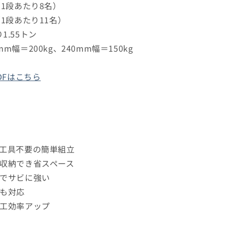
（1段あたり8名）
（1段あたり11名）
1.55トン
幅＝200kg、240mm幅＝150kg
DFはこちら
！工具不要の簡単組立
に収納でき省スペース
キでサビに強い
にも対応
施工効率アップ