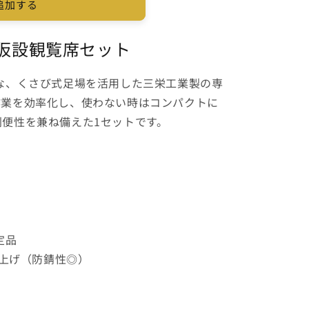
追加する
仮設観覧席セット
な、くさび式足場を活用した三栄工業製の専
作業を効率化し、使わない時はコンパクトに
便性を兼ね備えた1セットです。
定品
上げ（防錆性◎）