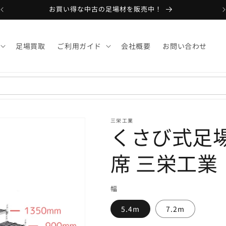
お買い得な中古の足場材を販売中！
足場買取
ご利用ガイド
会社概要
お問い合わせ
三栄工業
くさび式足
席 三栄工業
幅
5.4m
7.2m