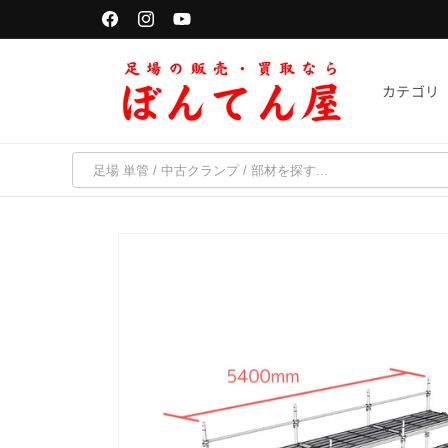
コンテ
単管パイプは「千葉・京都・福岡・宮城」で受取可能
ンツに
Facebook
Instagram
YouTube
進む
カテゴリ
商品情
報にス
キップ