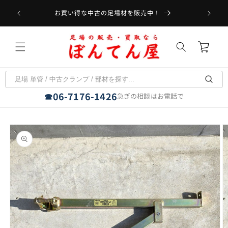
コンテ
受取可能
ンツに
お買い得な中古の足場材を販売中！
フラット
進む
カ
ー
ト
06-7176-1426
☎
急ぎの相談はお電話で
商品情
報にス
キップ