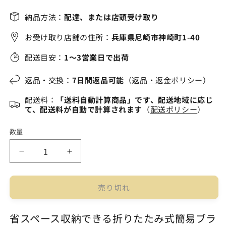
価
格
納品方法：
配達、または店頭受け取り
お受け取り店舗の住所：
兵庫県尼崎市神崎町1-40
配送目安：
1～3営業日で出荷
返品・交換：
7日間返品可能
（
返品・返金ポリシー
）
配送料：
「送料自動計算商品」です、配送地域に応じ
て、配送料が自動で計算されます
（
配送ポリシー
）
数量
中
中
古
古
簡
簡
売り切れ
易
易
ブ
ブ
省スペース収納できる折りたたみ式簡易ブラ
ラ
ラ