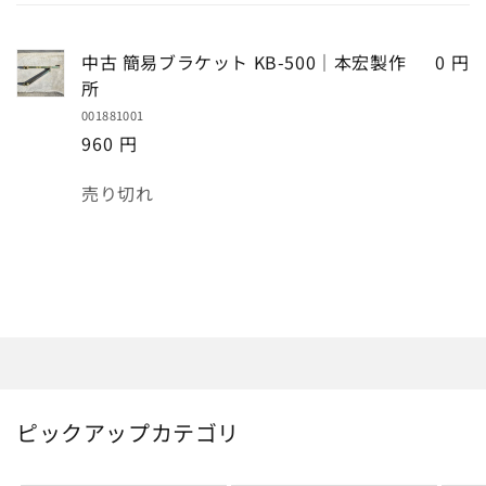
な
た
中古 簡易ブラケット KB-500｜本宏製作
0 円
の
所
カ
001881001
ー
960 円
ト
数
売り切れ
量
読
み
込
み
中…
ピックアップカテゴリ