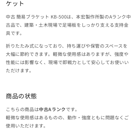
ケット
ケ
ケ
ッ
ッ
中古 簡易ブラケット KB-500は、本宏製作所製のAランク中
ト
ト
KB-
KB-
古品で、建築・土木現場で足場板をしっかり支える支持金
500
500
具です。
｜
｜
本
本
折りたたみ式になっており、持ち運びや保管のスペースを
宏
宏
大幅に節約できます。軽微な使用感はありますが、強度や
製
製
性能には影響なく、現場で即戦力として安心してお使いい
作
作
ただけます。
所
所
の
の
数
数
商品の状態
量
量
を
を
こちらの商品は
中古Aランク
です。
減
増
ら
や
軽微な使用感はあるものの、動作・強度ともに問題なくご
す
す
使用いただけます。