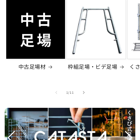
中古足場材
枠組足場・ビデ足場
く
の
1
/
11