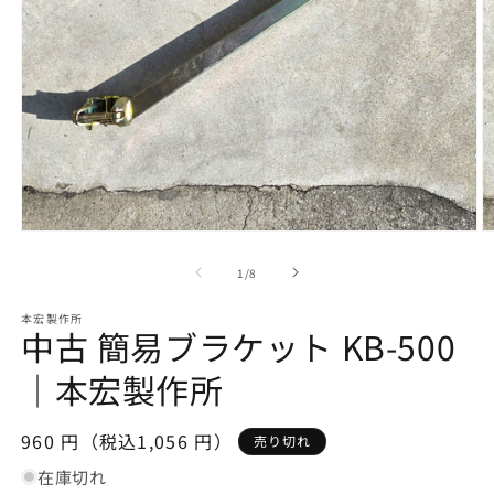
モ
ー
の
1
/
8
ダ
ル
で
本宏製作所
中古 簡易ブラケット KB-500
メ
デ
｜本宏製作所
ィ
ア
(1)
(2
を
通
960 円（税込1,056 円）
売り切れ
開
常
く
在庫切れ