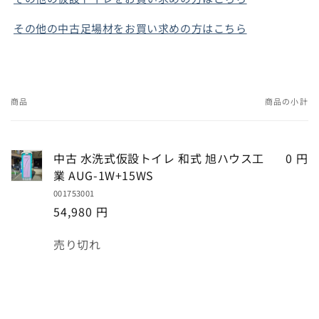
その他の中古足場材をお買い求めの方はこちら
商品
商品の小計
あ
な
た
中古 水洗式仮設トイレ 和式 旭ハウス工
0 円
の
業 AUG-1W+15WS
カ
001753001
ー
54,980 円
ト
数
売り切れ
量