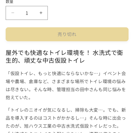
数量
中
中
古
古
水
水
売り切れ
洗
洗
式
式
屋外でも快適なトイレ環境を！ 水洗式で衛
仮
仮
生的、頑丈な中古仮設トイレ
設
設
ト
ト
「仮設トイレ、もっと快適にならないかな…」イベント会
イ
イ
レ
レ
場や農場、倉庫など、さまざまな場所でトイレ環境の悩み
和
和
は尽きない。そんな時、管理担当の田中さんも同じ悩みを
式
式
抱えていた。
旭
旭
ハ
ハ
「トイレのニオイが気になるし、掃除も大変…。でも、新
ウ
ウ
品を導入するのはコストがかかるし…」そんな時に出会っ
ス
ス
たのが、旭ハウス工業の中古水洗式仮設トイレだった。
工
工