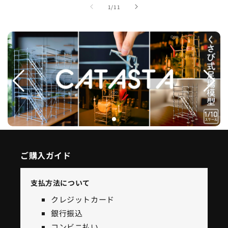
の
1
/
11
ご購入ガイド
支払方法について
クレジットカード
銀行振込
コンビニ払い