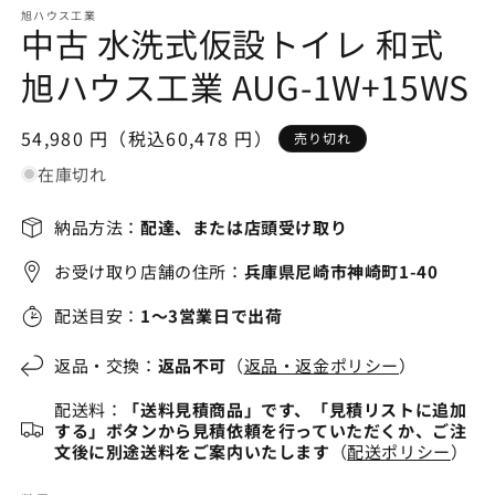
ア
旭ハウス工業
(2
(1)
中古 水洗式仮設トイレ 和式
を
開
旭ハウス工業 AUG-1W+15WS
く
通
54,980 円（税込60,478 円）
売り切れ
常
在庫切れ
価
格
納品方法：
配達、または店頭受け取り
お受け取り店舗の住所：
兵庫県尼崎市神崎町1-40
配送目安：
1～3営業日で出荷
返品・交換：
返品不可
（
返品・返金ポリシー
）
配送料：
「送料見積商品」です、「見積リストに追加
する」ボタンから見積依頼を行っていただくか、ご注
文後に別途送料をご案内いたします
（
配送ポリシー
）