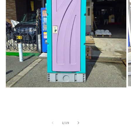
モ
ー
ダ
ル
で
メ
デ
の
1
/
19
ィ