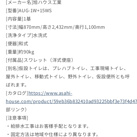
[メーカー名]旭ハウス工業
[型番]AUG-1W+15WS
[内容量]1基
[寸法]幅870mm/高さ2,432mm/奥行1,100mm
[洗浄タイプ]水洗式
[便器]和式
[重量]約90kg
[付属品]スワレット（洋式便座）
[別名]仮設トイレは、プレハブトイレ、工事現場トイレ、
屋外トイレ、移動式トイレ、野外トイレ、仮設便所とも呼
ばれます。
[カタログ]
https://www.asahi-
house.com/product/59eb36b832410ad93225bbf3e73f4d47
部リンク）
[注意事項]
・給排水工事はお客様手配となります。
・固定方法は地域や仕様により異なります。