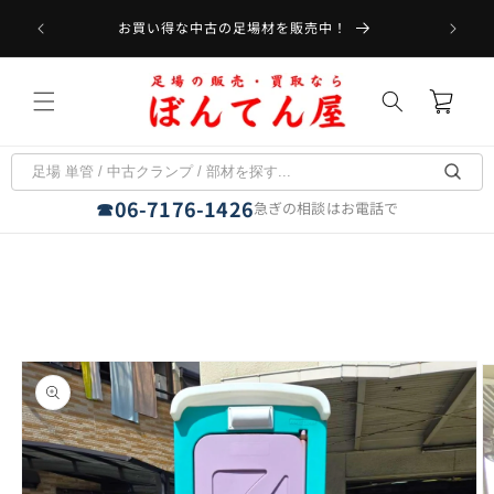
コンテ
受取可能
ンツに
お買い得な中古の足場材を販売中！
フラット
進む
カ
ー
ト
06-7176-1426
☎
急ぎの相談はお電話で
商品情
報にス
キップ