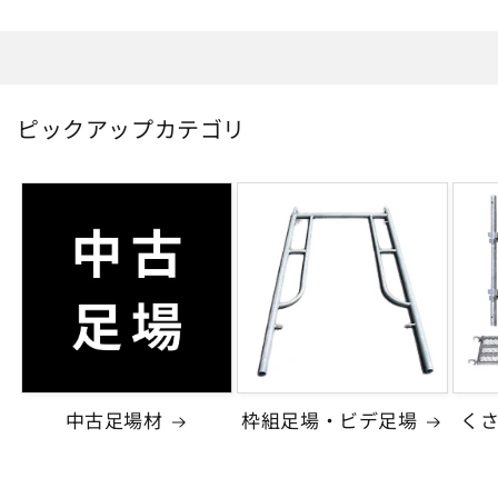
読
み
込
み
中…
ピックアップカテゴリ
中古足場材
枠組足場・ビデ足場
く