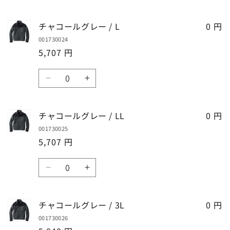
/
/
ャ
ャ
S
S
コ
コ
チャコールグレー / L
の
の
0 円
ー
ー
数
数
001730024
ル
ル
量
量
5,707 円
グ
グ
を
を
レ
レ
数
減
増
ー
ー
チ
チ
量
ら
や
/
/
ャ
ャ
す
す
M
M
コ
コ
チャコールグレー / LL
の
の
0 円
ー
ー
数
数
001730025
ル
ル
量
量
5,707 円
グ
グ
を
を
レ
レ
数
減
増
ー
ー
チ
チ
量
ら
や
/
/
ャ
ャ
す
す
L
L
コ
コ
チャコールグレー / 3L
の
の
0 円
ー
ー
数
数
001730026
ル
ル
量
量