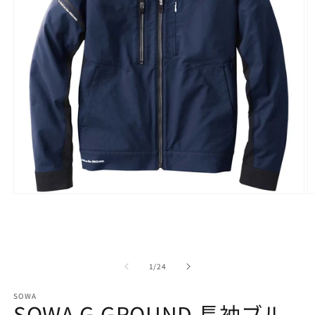
モ
ー
ダ
ル
で
メ
の
1
/
24
デ
ィ
SOWA
ア
SOWA G.GROUND 長袖ブル
(1)
(2