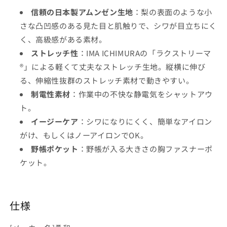
ト
ト
信頼の日本製アムンゼン生地
：梨の表面のような小
レ
レ
さな凸凹感のある見た目と肌触りで、シワが目立ちにく
ッ
ッ
く、高級感がある素材。
チ
チ
ストレッチ性
：IMA ICHIMURAの「ラクストリーマ
作
作
®」による軽くて丈夫なストレッチ生地。縦横に伸び
業
業
る、伸縮性抜群のストレッチ素材で動きやすい。
着
着
制電性素材
：作業中の不快な静電気をシャットアウ
の
の
数
数
ト。
量
量
イージーケア
：シワになりにくく、簡単なアイロン
を
を
がけ、もしくはノーアイロンでOK。
減
増
野帳ポケット
：野帳が入る大きさの胸ファスナーポ
ら
や
ケット。
す
す
仕様