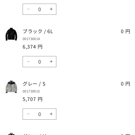
の
の
数
数
数
ブ
ブ
量
量
量
ラ
ラ
を
を
ッ
ッ
ブラック / 6L
減
増
0 円
ク
ク
ら
や
001730014
/
/
す
す
6,374 円
4L
4L
の
の
数
数
数
ブ
ブ
量
量
量
ラ
ラ
を
を
ッ
ッ
グレー / S
減
増
0 円
ク
ク
ら
や
001730015
/
/
す
す
5,707 円
6L
6L
の
の
数
数
数
グ
グ
量
量
量
レ
レ
を
を
ー
ー