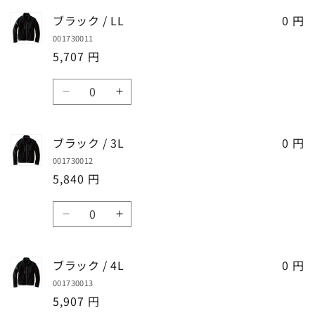
を
を
ッ
ッ
ブラック / LL
減
増
0 円
ク
ク
ら
や
001730011
/
/
す
す
5,707 円
L
L
の
の
数
数
数
ブ
ブ
量
量
量
ラ
ラ
を
を
ッ
ッ
ブラック / 3L
減
増
0 円
ク
ク
ら
や
001730012
/
/
す
す
5,840 円
LL
LL
の
の
数
数
数
ブ
ブ
量
量
量
ラ
ラ
を
を
ッ
ッ
ブラック / 4L
減
増
0 円
ク
ク
ら
や
001730013
/
/
す
す
5,907 円
3L
3L