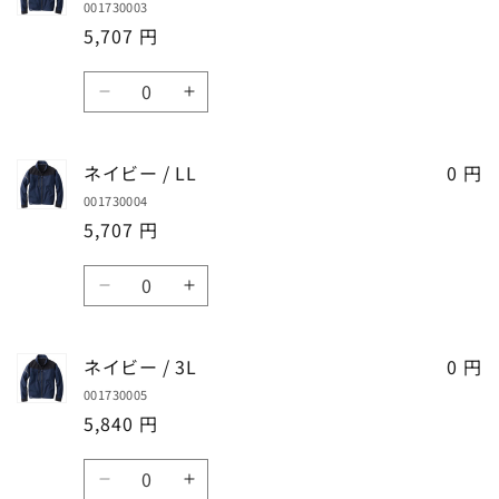
ら
や
001730003
/
/
す
す
5,707 円
M
M
の
の
数
数
数
ネ
ネ
量
量
量
イ
イ
を
を
ビ
ビ
ネイビー / LL
減
増
0 円
ー
ー
ら
や
001730004
/
/
す
す
5,707 円
L
L
の
の
数
数
数
ネ
ネ
量
量
量
イ
イ
を
を
ビ
ビ
ネイビー / 3L
減
増
0 円
ー
ー
ら
や
001730005
/
/
す
す
5,840 円
LL
LL
の
の
数
数
数
ネ
ネ
量