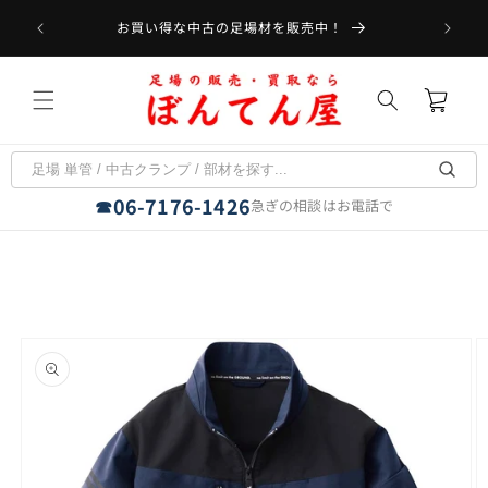
コンテ
受取可能
ンツに
お買い得な中古の足場材を販売中！
フラット
進む
カ
ー
ト
06-7176-1426
☎
急ぎの相談はお電話で
商品情
報にス
キップ