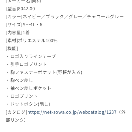
[メーカー名]桑和
[型番]8042-00
[カラー]ネイビー／ブラック／グレー／チャコールグレー
[サイズ]S～4L・6L
[内容量]1着
[素材]ポリエステル100%
[機能]
・ロゴ入りラインテープ
・引手ロゴプリント
・胸ファスナーポケット(野帳が入る)
・胸ペン差し
・袖ペン差しポケット
・ロゴプリント
・ドットボタン(隠し)
[カタログ]
https://net-sowa.co.jp/webcatalog/1237
（外
部リンク）