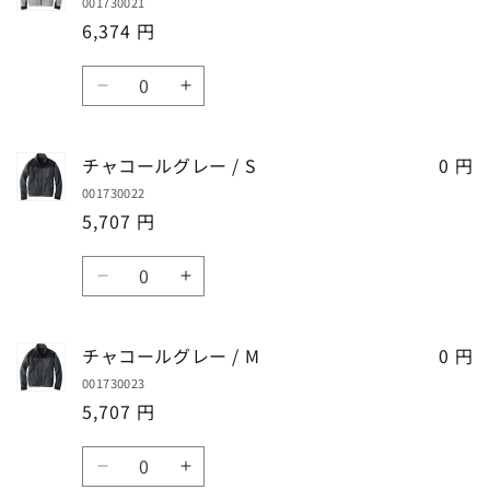
001730021
4L
4L
6,374 円
の
の
数
数
数
量
量
グ
グ
量
を
を
レ
レ
減
増
ー
ー
チャコールグレー / S
ら
や
0 円
/
/
す
す
001730022
6L
6L
5,707 円
の
の
数
数
数
量
量
チ
チ
量
を
を
ャ
ャ
減
増
コ
コ
チャコールグレー / M
ら
や
0 円
ー
ー
す
す
001730023
ル
ル
5,707 円
グ
グ
レ
レ
数
ー
ー
チ
チ
量