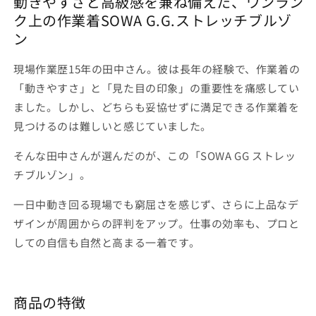
動きやすさと高級感を兼ね備えた、ワンラン
ゾ
ゾ
ク上の作業着SOWA G.G.ストレッチブルゾ
ン
ン
ン
8042-
8042-
00
00
現場作業歴15年の田中さん。彼は長年の経験で、作業着の
動
動
「動きやすさ」と「見た目の印象」の重要性を痛感してい
き
き
ました。しかし、どちらも妥協せずに満足できる作業着を
や
や
見つけるのは難しいと感じていました。
す
す
さ
さ
そんな田中さんが選んだのが、この「SOWA GG ストレッ
と
と
チブルゾン」。
高
高
級
級
一日中動き回る現場でも窮屈さを感じず、さらに上品なデ
感
感
ザインが周囲からの評判をアップ。仕事の効率も、プロと
を
を
しての自信も自然と高まる一着です。
両
両
立
立
し
し
た
た
商品の特徴
ス
ス