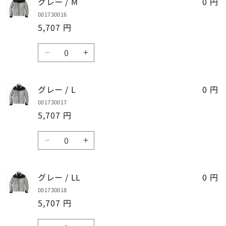
グレー / M
減
増
0 円
/
/
ら
や
001730016
S
S
す
す
5,707 円
の
の
数
数
数
量
量
グ
グ
量
を
を
レ
レ
減
増
ー
ー
グレー / L
ら
や
0 円
/
/
す
す
001730017
M
M
5,707 円
の
の
数
数
数
量
量
グ
グ
量
を
を
レ
レ
減
増
ー
ー
グレー / LL
ら
や
0 円
/
/
す
す
001730018
L
L
5,707 円
の
の
数
数
数