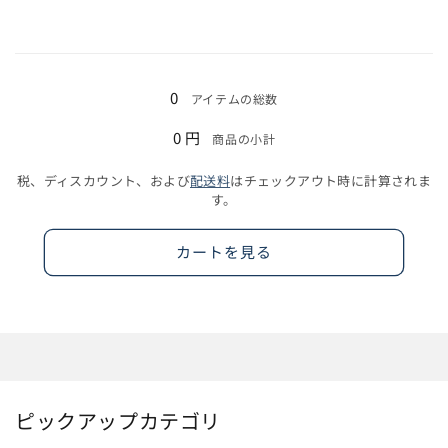
コ
コ
の
の
ー
ー
数
数
ル
ル
読
量
量
グ
グ
み
を
を
0
アイテムの総数
レ
レ
込
減
増
ー
ー
0 円
商品の小計
ら
や
み
/
/
す
す
中…
6L
6L
税、ディスカウント、および
配送料
はチェックアウト時に計算されま
の
の
す。
数
数
量
量
カートを見る
を
を
減
増
ら
や
す
す
ピックアップカテゴリ