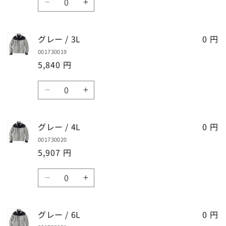
量
量
グ
グ
量
を
を
レ
レ
減
増
ー
ー
グレー / 3L
ら
や
0 円
/
/
す
す
001730019
LL
LL
5,840 円
の
の
数
数
数
量
量
グ
グ
量
を
を
レ
レ
減
増
ー
ー
グレー / 4L
ら
や
0 円
/
/
す
す
001730020
3L
3L
5,907 円
の
の
数
数
数
量
量
グ
グ
量
を
を
レ
レ
減
増
ー
ー
グレー / 6L
ら
や
0 円
/
/
す
す