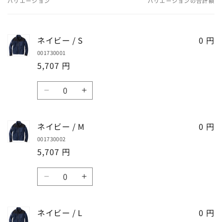
バリエーション
バリエーションの合計額
あ
な
た
ネイビー / S
0 円
の
001730001
カ
5,707 円
ー
ト
数
ネ
ネ
量
イ
イ
ビ
ビ
ネイビー / M
0 円
ー
ー
001730002
/
/
5,707 円
S
S
の
の
数
数
数
ネ
ネ
量
量
量
イ
イ
を
を
ビ
ビ
ネイビー / L
減
増
0 円
ー
ー