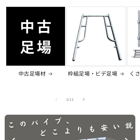
中古足場材
枠組足場・ビデ足場
く
の
1
/
11