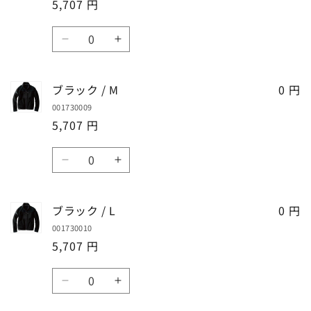
す
す
5,707 円
6L
6L
の
の
数
数
数
ブ
ブ
量
量
量
ラ
ラ
を
を
ッ
ッ
ブラック / M
減
増
0 円
ク
ク
ら
や
001730009
/
/
す
す
5,707 円
S
S
の
の
数
数
数
ブ
ブ
量
量
量
ラ
ラ
を
を
ッ
ッ
ブラック / L
減
増
0 円
ク
ク
ら
や
001730010
/
/
す
す
5,707 円
M
M
の
の
数
数
数
ブ
ブ
量
量
量
ラ
ラ