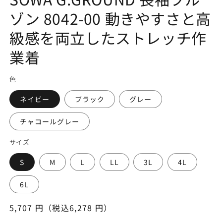
を
ゾン 8042-00 動きやすさと高
開
く
級感を両立したストレッチ作
業着
色
ネイビー
ブラック
グレー
チャコールグレー
サイズ
S
M
L
LL
3L
4L
6L
通
5,707 円（税込6,278 円）
常