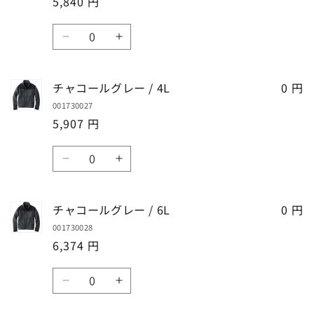
5,840 円
グ
グ
を
を
レ
レ
数
減
増
ー
ー
チ
チ
量
ら
や
/
/
ャ
ャ
す
す
LL
LL
コ
コ
チャコールグレー / 4L
の
の
0 円
ー
ー
数
数
001730027
ル
ル
量
量
5,907 円
グ
グ
を
を
レ
レ
数
減
増
ー
ー
チ
チ
量
ら
や
/
/
ャ
ャ
す
す
3L
3L
コ
コ
チャコールグレー / 6L
の
の
0 円
ー
ー
数
数
001730028
ル
ル
量
量
6,374 円
グ
グ
を
を
レ
レ
数
減
増
ー
ー
チ
チ
量
ら
や
/
/
ャ
ャ
す
す
4L
4L