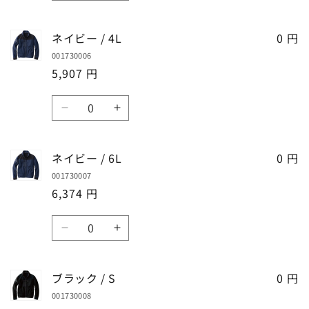
量
量
イ
イ
を
を
ビ
ビ
ネイビー / 4L
減
増
0 円
ー
ー
ら
や
001730006
/
/
す
す
5,907 円
3L
3L
の
の
数
数
数
ネ
ネ
量
量
量
イ
イ
を
を
ビ
ビ
ネイビー / 6L
減
増
0 円
ー
ー
ら
や
001730007
/
/
す
す
6,374 円
4L
4L
の
の
数
数
数
ネ
ネ
量
量
量
イ
イ
を
を
ビ
ビ
ブラック / S
減
増
0 円
ー
ー
ら
や
001730008
/
/