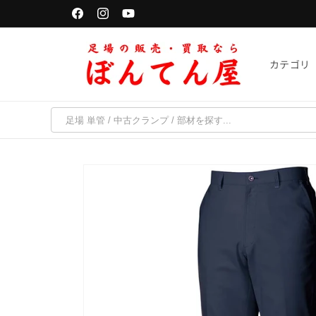
コンテ
単管パイプは「千葉・京都・福岡・宮城」で受取可能
ンツに
Facebook
Instagram
YouTube
進む
カテゴリ
商品情
報にス
キップ