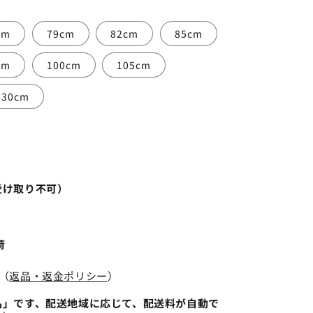
cm
79cm
82cm
85cm
cm
100cm
105cm
130cm
）
受け取り不可）
荷
（
返品・返金ポリシー
）
品」です、配送地域に応じて、配送料が自動で