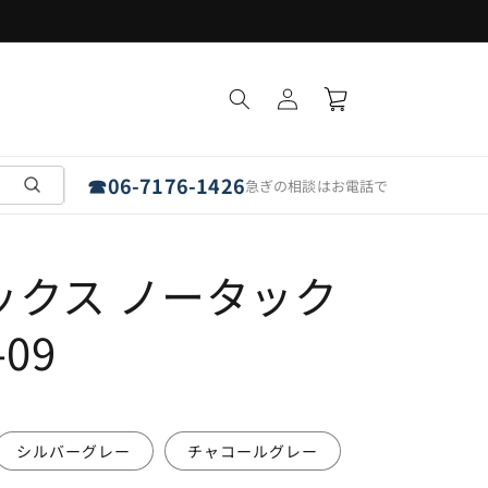
フラットパネルは「埼玉・愛知・奈良」で受取可能
ロ
カ
グ
ー
イ
ト
ン
☎
06-7176-1426
急ぎの相談はお電話で
ラックス ノータック
-09
シルバーグレー
チャコールグレー