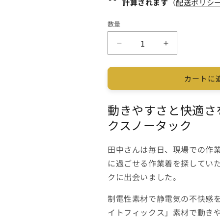
計算されます
（
配送ポリシ
数量
SOWA
SOWA
ス
ス
ラ
ラ
カートに
ッ
ッ
ク
ク
ス
ス
動きやすさと快適さ
ノ
ノ
クスノータック
ー
ー
タ
タ
田中さんは毎日、現場での作
ッ
ッ
に過ごせる作業着を探していた
ク
ク
クに出会いました。
メ
メ
ン
ン
制電性素材で静電気の不快感
ズ
ズ
3012-
3012-
イトフィックス」素材で動き