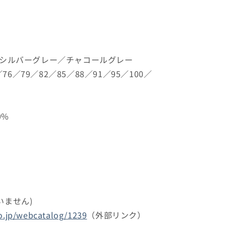
／シルバーグレー／チャコールグレー
／76／79／82／85／88／91／95／100／
0%
いません)
co.jp/webcatalog/1239
（外部リンク）