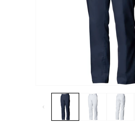
モ
ー
ダ
ル
で
メ
デ
ィ
ア