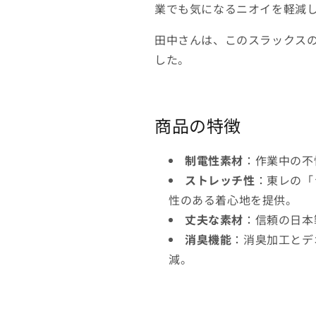
09
09
業でも気になるニオイを軽減
の
の
数
数
田中さんは、このスラックス
量
量
した。
を
を
減
増
ら
や
す
す
商品の特徴
制電性素材
：作業中の不
ストレッチ性
：東レの「
性のある着心地を提供。
丈夫な素材
：信頼の日本
消臭機能
：消臭加工とデ
減。