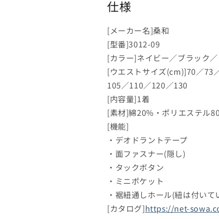
仕様
[メーカー名]桑和
[型番]3012-09
[カラー]ネイビー／ブラック
[ウエストサイズ(cm)]70／73
105／110／120／130
[内容量]1着
[素材]綿20%・ポリエステル8
[機能]
・デオドラントテープ
・面ファスナー(隠し)
・タックボタン
・ミニポケット
・裾紐通しホール(紐は付いて
[カタログ]
https://net-sowa.