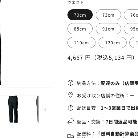
ウエスト
70cm
73cm
76
88cm
91cm
95
110cm
120cm
通
4,667 円（税込5,134 円
常
価
格
納品方法：
配達のみ（店頭
お受け取り店舗の住所：
－
配送目安：
1～3営業日で出
返品・交換：
7日間返品可能
配送料：
「送料自動計算商