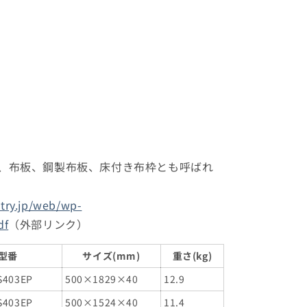
は、布板、鋼製布板、床付き布枠とも呼ばれ
stry.jp/web/wp-
df
（外部リンク）
型番
サイズ(mm)
重さ(kg)
S403EP
500×1829×40
12.9
S403EP
500×1524×40
11.4