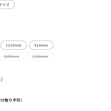
サイズ
1219mm
914mm
バ
バ
1500mm
1200mm
リ
リ
エ
エ
ー
ー
シ
シ
ョ
ョ
ン
ン
円）
は
は
売
売
り
り
切
切
れ
れ
て
て
受け取り不可）
い
い
る
る
か
か