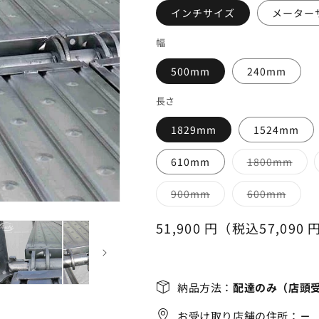
インチサイズ
メーター
幅
500mm
240mm
長さ
1829mm
1524mm
バ
610mm
1800mm
リ
エ
ー
バ
バ
900mm
600mm
シ
リ
リ
ョ
エ
エ
ン
ー
ー
通
51,900 円（税込57,090 
は
シ
シ
売
ョ
ョ
常
り
ン
ン
切
は
は
価
れ
売
売
て
り
り
格
納品方法：
配達のみ（店頭
い
切
切
る
れ
れ
か
て
て
お受け取り店舗の住所：
－