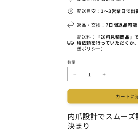
販
い
い
売
る
る
で
か
か
配送目安：
1～3営業日で出
き
販
販
ま
売
売
せ
で
で
返品・交換：
7日間返品可能
ん
き
き
ま
ま
せ
せ
配送料：
「送料見積商品」
ん
ん
積依頼を行っていただくか
送ポリシー
）
数量
内
内
爪
爪
式
式
カートに
足
足
場
場
内爪設計でスムーズ
ア
ア
ン
ン
決まり
チ
チ
500
500