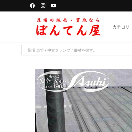
コンテ
単管パイプは「千葉・京都・福岡・宮城」で受取可能
ンツに
Facebook
Instagram
YouTube
進む
カテゴリ
商品情
報にス
キップ