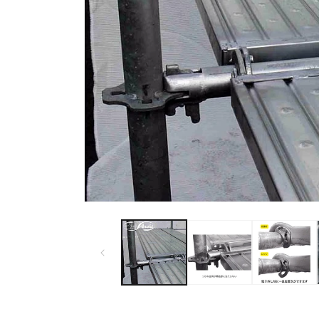
モ
ー
ダ
ル
で
メ
デ
ィ
ア