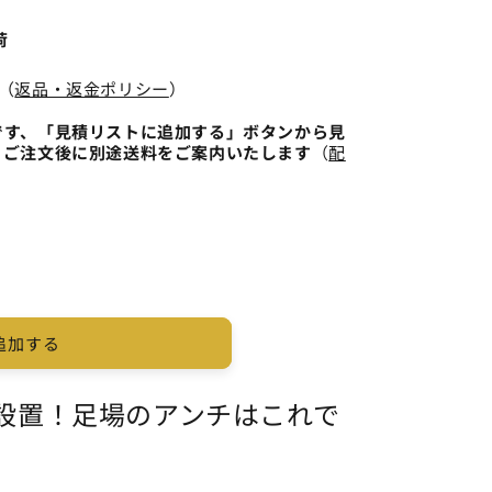
販
販
売
売
で
で
荷
き
き
ま
ま
せ
せ
（
返品・返金ポリシー
）
ん
ん
です、「見積リストに追加する」ボタンから見
、ご注文後に別途送料をご案内いたします
（
配
追加する
設置！足場のアンチはこれで