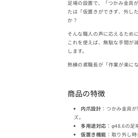
足場の設置で、「つかみ金具
幅
幅
たは「仮置きができず、外し
240
240
幅
幅
か？
48.6φ
48.6φ
に
に
そんな職人の声に応えるため
も
も
これを使えば、無駄な手間が
対
対
します。
応
応
ア
ア
熟練の鳶職長が「作業が楽に
サ
サ
ヒ
ヒ
産
産
商品の特徴
業
業
10
10
枚
枚
内爪設計
：つかみ金具が
セ
セ
ズ。
ッ
ッ
多用途対応
：φ48.6
ト
ト
仮置き機能
：取り外し時
の
の