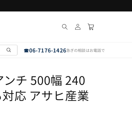
フラットパネルは「埼玉・愛知・奈良」で受取可能
ロ
カ
グ
ー
イ
ト
ン
☎
06-7176-1426
急ぎの相談はお電話で
チ 500幅 240
にも対応 アサヒ産業