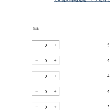
数量
数
5
イ
イ
量
ン
ン
数
チ
チ
4
イ
イ
量
サ
サ
ン
ン
イ
イ
数
チ
チ
4
ズ
ズ
イ
イ
量
サ
サ
/
/
ン
ン
イ
イ
500mm
500mm
数
チ
チ
4
ズ
ズ
/
/
イ
イ
量
サ
サ
1829mm
/
1829mm
/
ン
ン
イ
イ
500mm
500mm
の
の
数
チ
チ
3
ズ
ズ
/
/
数
イ
数
イ