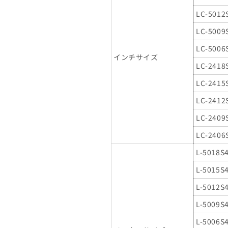
LC-5012
LC-5009
LC-5006
インチサイズ
LC-2418
LC-2415
LC-2412
LC-2409
LC-2406
L-5018S
L-5015S
L-5012S
L-5009S
L-5006S