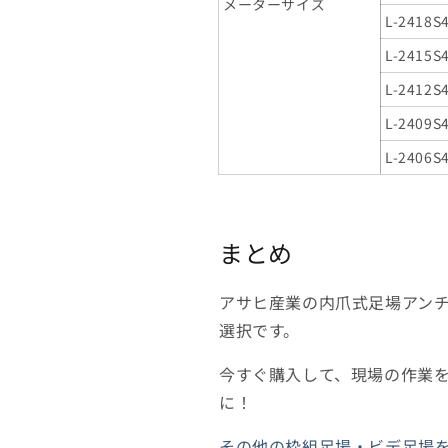
メーターサイズ
L-2418S
L-2415S
L-2412S
L-2409S
L-2406S
まとめ
アサヒ産業の内爪式足場アン
選択です。
今すぐ購入して、現場の作業
に！
その他の枠組足場・ビデ足場