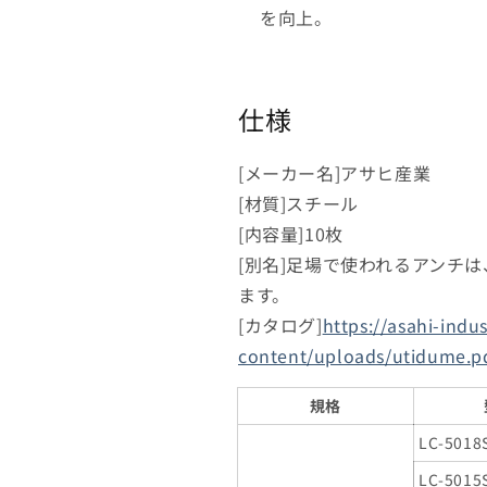
を向上。
数
数
量
量
を
を
減
増
仕様
ら
や
す
す
[メーカー名]アサヒ産業
[材質]スチール
[内容量]10枚
[別名]足場で使われるアンチ
ます。
[カタログ]
https://asahi-indu
content/uploads/utidume.p
規格
LC-5018
LC-5015