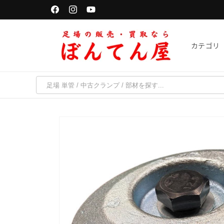
コンテ
単管パイプは「千葉・京都・福岡・宮城」で受取可能
ンツに
Facebook
Instagram
YouTube
進む
カテゴリ
商品情
報にス
キップ