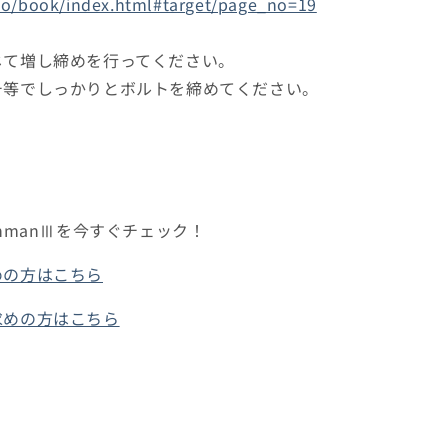
rao/book/index.html#target/page_no=19
じて増し締めを行ってください。
チ等でしっかりとボルトを締めてください。
nmanⅢを今すぐチェック！
めの方はこちら
求めの方はこちら