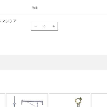
数量
ンマン3 ア
数
Default
Default
量
Title
Title
の
の
数
数
量
量
を
を
減
増
ら
や
す
す