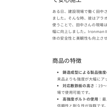
IronmanⅢ
IronmanⅢ
ア
ア
ある日、建設現場で働く田中
イ
イ
ました。そんな時、彼はアラオ
ア
ア
使うことで、田中さんの現場
ン
ン
幅に向上しました。Ironm
マ
マ
ン
ン
体の安全性と美観性も向上さ
3
3
ア
ア
ラ
ラ
商品の特徴
オ
オ
の
の
数
数
鋳造成型による製品強度
量
量
来品よりも強度が大幅にア
を
を
対応敷鉄板の高さ
：19
減
増
場で使用可能です。
ら
や
高強度ボルトの使用
：最
す
す
信頼性と耐久性が抜群です