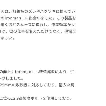
さんは、敷鉄板のズレやバタツキに悩んでい
のIronmanⅢに出会いました。この製品を
は驚くほどスムーズに進行し、作業効率が大
anⅢは、彼の仕事を変えただけでなく、現場全
せました。
の向上
：IronmanⅢは鋳造成型により、従
ップしました。
～25mmの敷鉄板に対応しており、幅広い現
上位の12.9高強度ボルトを使用しており、
。