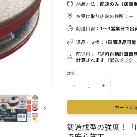
格
納品方法：
配達のみ（店頭
お受け取り店舗の住所：
－
配送目安：
1～3営業日で出
返品・交換：
7日間返品可能
配送料：
「送料自動計算商
計算されます
（
配送ポリシ
数量
敷
敷
鉄
鉄
板
板
カートに
固
固
定
定
鋳造成型の強度！「I
金
金
具
具
で安心施工