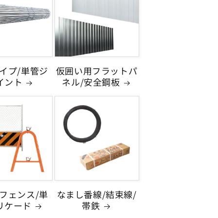
イプ/単管ジ
仮囲い用フラットパ
イント
ネル/安全鋼板
フェンス/単
なまし番線/結束線/
リケード
帯鉄