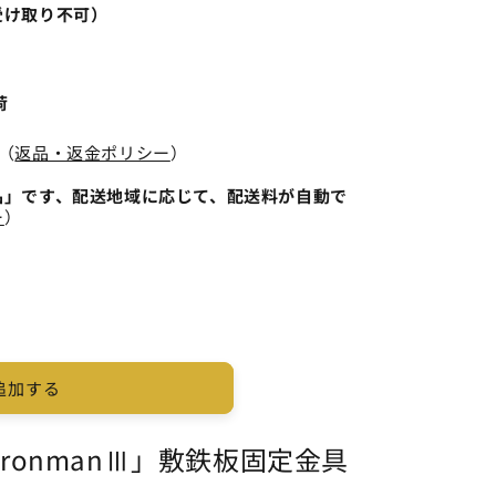
受け取り不可）
荷
（
返品・返金ポリシー
）
品」です、配送地域に応じて、配送料が自動で
ー
）
追加する
ronmanⅢ」敷鉄板固定金具