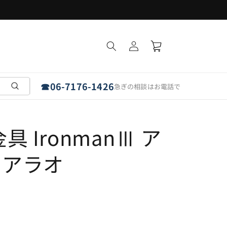
フラットパネルは「埼玉・愛知・奈良」で受取可能
ロ
カ
グ
ー
イ
ト
ン
☎
06-7176-1426
急ぎの相談はお電話で
 IronmanⅢ ア
 アラオ
）