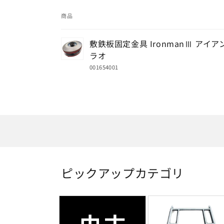
商品
あ
敷鉄板固定金具 IronmanⅢ アイア
な
ラオ
た
001654001
の
カ
読
ー
み
ト
込
み
中…
ピックアップカテゴリ