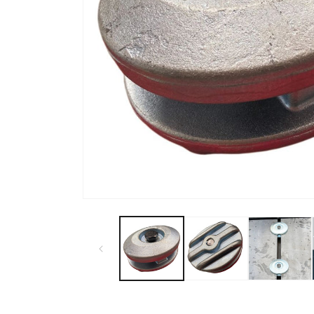
モ
ー
ダ
ル
で
メ
デ
ィ
ア