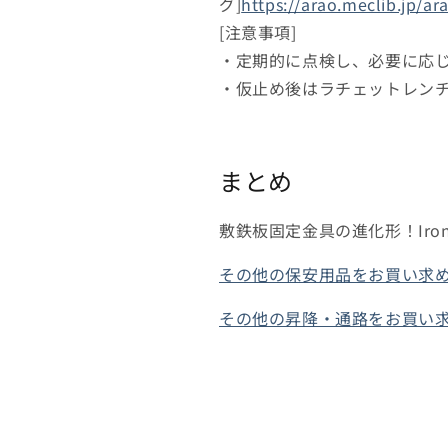
グ]
https://arao.meclib.jp/a
[注意事項]
・定期的に点検し、必要に応
・仮止め後はラチェットレン
まとめ
敷鉄板固定金具の進化形！Iro
その他の保安用品をお買い求
その他の昇降・通路をお買い