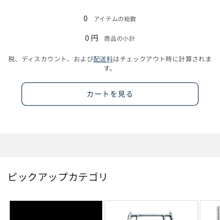
+モ
+モ
読
ャ
ャ
4L
4L
の
の
バ
バ
み
ケ
ケ
0
/
/
アイテムの総数
数
数
イ
イ
ッ
ッ
込
フ
フ
量
量
ル
ル
0 円
ト
ト
商品の小計
み
ル
ル
を
を
バ
バ
+デ
+デ
セ
セ
中…
減
増
税、ディスカウント、および
配送料
はチェックアウト時に計算されま
ッ
ッ
バ
バ
ッ
ッ
ら
や
す。
テ
テ
イ
イ
ト
ト
す
す
リ
リ
ス
ス
（ジ
（ジ
カートを見る
ー）
ー）
+モ
+モ
ャ
ャ
の
の
バ
バ
ケ
ケ
数
数
イ
イ
ッ
ッ
量
量
ル
ル
ト
ト
を
を
バ
バ
+デ
+デ
減
増
ッ
ッ
バ
バ
ら
や
テ
テ
イ
イ
ピックアップカテゴリ
す
す
リ
リ
ス
ス
ー）
ー）
+モ
+モ
の
の
バ
バ
数
数
イ
イ