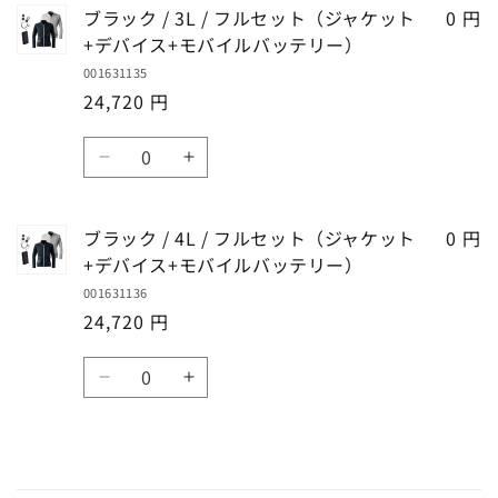
ッ
ッ
イ
イ
ト
ト
ブラック / 3L / フルセット（ジャケット
0 円
を
を
リ
リ
ク
ク
ス
ス
（ジ
（ジ
+デバイス+モバイルバッテリー）
減
増
ー）
ー）
/
/
+モ
+モ
ャ
ャ
ら
や
001631135
LL
LL
の
の
バ
バ
ケ
ケ
24,720 円
す
す
/
/
数
数
イ
イ
ッ
ッ
フ
フ
量
量
ル
ル
数
ト
ト
ル
ル
を
を
バ
バ
ブ
ブ
+デ
+デ
量
セ
セ
減
増
ッ
ッ
ラ
ラ
バ
バ
ッ
ッ
ら
や
テ
テ
ッ
ッ
イ
イ
ト
ト
ブラック / 4L / フルセット（ジャケット
0 円
す
す
リ
リ
ク
ク
ス
ス
（ジ
（ジ
+デバイス+モバイルバッテリー）
ー）
ー）
/
/
+モ
+モ
ャ
ャ
001631136
3L
3L
の
の
バ
バ
ケ
ケ
24,720 円
/
/
数
数
イ
イ
ッ
ッ
フ
フ
量
量
ル
ル
数
ト
ト
ル
ル
を
を
バ
バ
ブ
ブ
+デ
+デ
量
セ
セ
減
増
ッ
ッ
ラ
ラ
バ
バ
ッ
ッ
ら
や
テ
テ
ッ
ッ
イ
イ
ト
ト
す
す
リ
リ
ク
ク
ス
ス
（ジ
（ジ
ー）
ー）
/
/