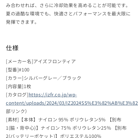
み合わせれば、さらに冷却効果を高めることが可能です。
夏の過酷な環境でも、快適さとパフォーマンスを最大限に
発揮できます。
仕様
[メーカー名]アイズフロンティア
[型番]#100
[カラー]シルバーグレー／ブラック
[内容量]1枚
[カタログ]
https://izfr.co.jp/wp-
content/uploads/2024/03/IZ2024SS%E3%82%AB%E3
部リンク）
[素材]【本体】ナイロン 95％ ポリウレタン5％ 【別布
1(脇・背中心)】ナイロン 75％ ポリウレタン25％ 【別布
2(バッテリーポケット)】ポリエステル100％