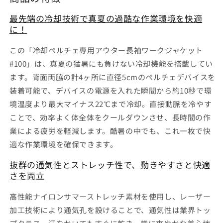
ー
ー
最先端の冷却技術で真夏の過酷な作業環境を快適
長
長
に！
袖
袖
ワ
ワ
この「冷却ペルチェ専用アウター長袖ワークジャケット
ー
ー
#100」は、真夏の猛暑にも負けない冷却機能を搭載してい
ク
ク
ます。背面両脇の計4ヶ所に直径5cmのペルチェデバイスを
ジ
ジ
装着可能で、デバイスの電源を入れた瞬間から約10秒で環
ャ
ャ
境温度より最大マイナス22℃まで冷却。直接動脈を冷やす
ケ
ケ
ことで、効率よく体全体をクールダウンさせ、長時間の作
ッ
ッ
業による疲労を軽減します。酷暑の中でも、これ一枚で快
ト
ト
#100
#100
適な作業環境を確保できます。
ア
ア
抜群の通気性とストレッチ性で、動きやすさと快適
イ
イ
さを両立
ズ
ズ
フ
フ
高性能ナイロンサマーストレッチ素材を使用し、レーザー
ロ
ロ
加工技術により通気孔を設けることで、通気性は業界トッ
ン
ン