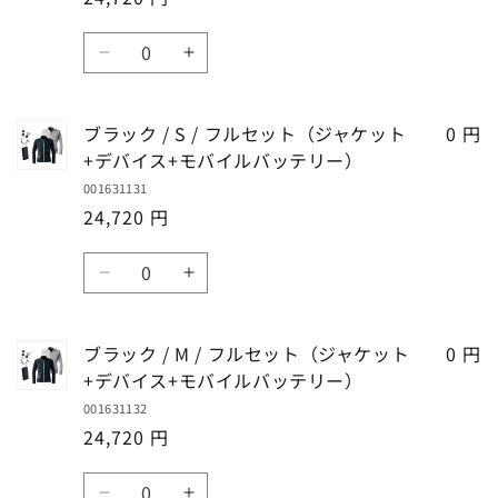
量
量
/
/
イ
イ
ケ
ケ
3L
3L
を
を
ル
ル
数
ッ
ッ
/
/
減
増
バ
バ
シ
シ
ト
ト
量
フ
フ
ら
や
ッ
ッ
ル
ル
+デ
+デ
ル
ル
す
す
テ
テ
バ
バ
バ
バ
セ
セ
ブラック / S / フルセット（ジャケット
0 円
リ
リ
ー
ー
イ
イ
ッ
ッ
+デバイス+モバイルバッテリー）
ー）
ー）
グ
グ
ス
ス
ト
ト
001631131
の
の
レ
レ
+モ
+モ
（ジ
（ジ
24,720 円
数
数
ー
ー
バ
バ
ャ
ャ
量
量
/
/
イ
イ
数
ケ
ケ
4L
4L
を
を
ル
ル
ブ
ブ
ッ
ッ
量
/
/
減
増
バ
バ
ラ
ラ
ト
ト
フ
フ
ら
や
ッ
ッ
ッ
ッ
+デ
+デ
ル
ル
ブラック / M / フルセット（ジャケット
0 円
す
す
テ
テ
ク
ク
バ
バ
セ
セ
+デバイス+モバイルバッテリー）
リ
リ
/
/
イ
イ
ッ
ッ
001631132
S
S
ー）
ー）
ス
ス
ト
ト
24,720 円
/
/
の
の
+モ
+モ
（ジ
（ジ
フ
フ
数
数
バ
バ
数
ャ
ャ
ル
ル
量
量