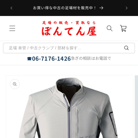
コンテ
受取可能
ンツに
お買い得な中古の足場材を販売中！
フラット
進む
カ
ー
ト
06-7176-1426
☎
急ぎの相談はお電話で
商品情
報にス
キップ