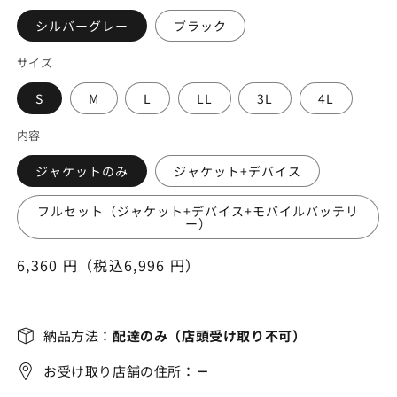
シルバーグレー
ブラック
サイズ
S
M
L
LL
3L
4L
内容
ジャケットのみ
ジャケット+デバイス
フルセット（ジャケット+デバイス+モバイルバッテリ
ー）
通
6,360 円（税込6,996 円）
常
価
格
納品方法：
配達のみ（店頭受け取り不可）
お受け取り店舗の住所：
－