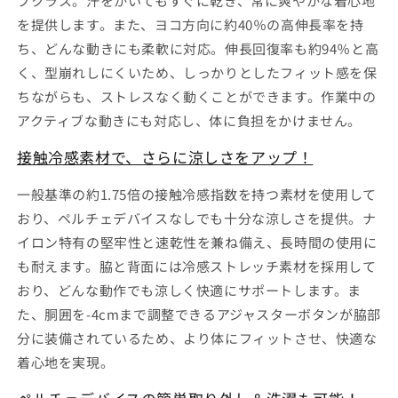
プクラス。汗をかいてもすぐに乾き、常に爽やかな着心地
テ
テ
を提供します。また、ヨコ方向に約40％の高伸長率を持
ィ
ィ
ア
ア
ち、どんな動きにも柔軟に対応。伸長回復率も約94％と高
の
の
く、型崩れしにくいため、しっかりとしたフィット感を保
数
数
ちながらも、ストレスなく動くことができます。作業中の
量
量
アクティブな動きにも対応し、体に負担をかけません。
を
を
減
増
接触冷感素材で、さらに涼しさをアップ！
ら
や
一般基準の約1.75倍の接触冷感指数を持つ素材を使用して
す
す
おり、ペルチェデバイスなしでも十分な涼しさを提供。ナ
イロン特有の堅牢性と速乾性を兼ね備え、長時間の使用に
も耐えます。脇と背面には冷感ストレッチ素材を採用して
おり、どんな動作でも涼しく快適にサポートします。ま
た、胴囲を-4cmまで調整できるアジャスターボタンが脇部
分に装備されているため、より体にフィットさせ、快適な
着心地を実現。