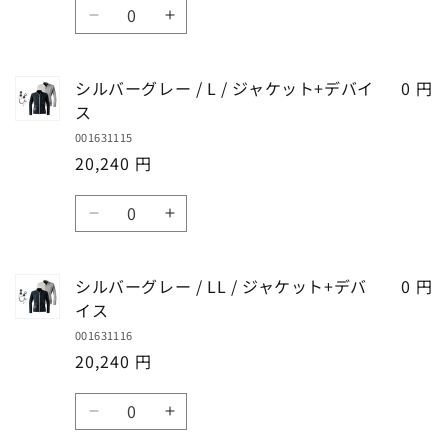
数
量
量
S
S
シ
シ
を
を
量
/
/
ル
ル
減
増
ジ
ジ
バ
バ
ら
や
ャ
ャ
シルバーグレー / L / ジャケット+デバイ
0 円
ー
ー
す
す
ケ
ケ
ス
グ
グ
ッ
ッ
001631115
レ
レ
ト
ト
20,240 円
ー
ー
+デ
+デ
/
/
数
バ
バ
M
M
シ
シ
イ
イ
量
/
/
ル
ル
ス
ス
ジ
ジ
バ
バ
の
の
ャ
ャ
シルバーグレー / LL / ジャケット+デバ
0 円
ー
ー
数
数
ケ
ケ
イス
グ
グ
量
量
ッ
ッ
001631116
レ
レ
を
を
ト
ト
20,240 円
ー
ー
減
増
+デ
+デ
/
/
ら
や
数
バ
バ
L
L
す
す
シ
シ
イ
イ
量
/
/
ル
ル