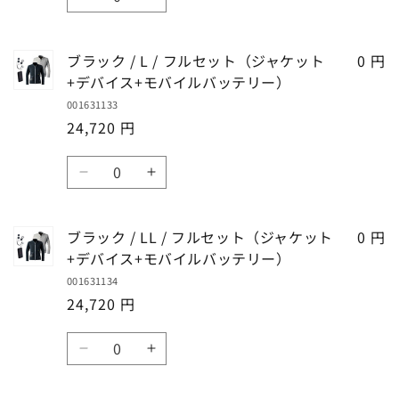
イ
イ
ブ
ブ
ケ
ケ
量
セ
セ
を
を
ル
ル
ラ
ラ
ッ
ッ
ッ
ッ
減
増
バ
バ
ッ
ッ
ト
ト
ト
ト
ブラック / L / フルセット（ジャケット
0 円
ら
や
ッ
ッ
ク
ク
+デ
+デ
（ジ
（ジ
+デバイス+モバイルバッテリー）
す
す
テ
テ
/
/
バ
バ
ャ
ャ
001631133
M
M
リ
リ
イ
イ
ケ
ケ
24,720 円
/
/
ー）
ー）
ス
ス
ッ
ッ
フ
フ
の
の
+モ
+モ
数
ト
ト
ル
ル
数
数
バ
バ
ブ
ブ
+デ
+デ
量
セ
セ
量
量
イ
イ
ラ
ラ
バ
バ
ッ
ッ
を
を
ル
ル
ッ
ッ
イ
イ
ト
ト
ブラック / LL / フルセット（ジャケット
0 円
減
増
バ
バ
ク
ク
ス
ス
（ジ
（ジ
+デバイス+モバイルバッテリー）
ら
や
ッ
ッ
/
/
+モ
+モ
ャ
ャ
す
す
001631134
L
L
テ
テ
バ
バ
ケ
ケ
24,720 円
/
/
リ
リ
イ
イ
ッ
ッ
フ
フ
ー）
ー）
ル
ル
数
ト
ト
ル
ル
の
の
バ
バ
ブ
ブ
+デ
+デ
量
セ
セ
数
数
ッ
ッ
ラ
ラ
バ
バ
ッ
ッ
量
量
テ
テ