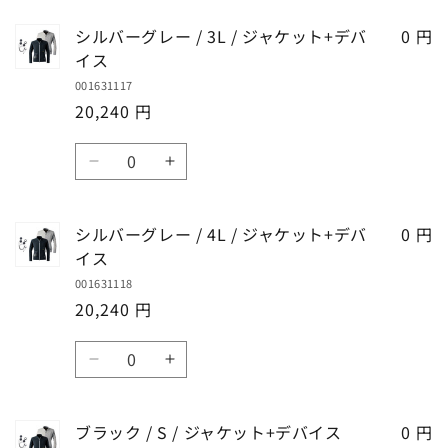
ス
ス
ジ
ジ
バ
バ
の
の
ャ
ャ
シルバーグレー / 3L / ジャケット+デバ
0 円
ー
ー
数
数
ケ
ケ
イス
グ
グ
量
量
ッ
ッ
001631117
レ
レ
を
を
ト
ト
20,240 円
ー
ー
減
増
+デ
+デ
/
/
ら
や
数
バ
バ
LL
LL
す
す
シ
シ
イ
イ
量
/
/
ル
ル
ス
ス
ジ
ジ
バ
バ
の
の
ャ
ャ
シルバーグレー / 4L / ジャケット+デバ
0 円
ー
ー
数
数
ケ
ケ
イス
グ
グ
量
量
ッ
ッ
001631118
レ
レ
を
を
ト
ト
20,240 円
ー
ー
減
増
+デ
+デ
/
/
ら
や
数
バ
バ
3L
3L
す
す
シ
シ
イ
イ
量
/
/
ル
ル
ス
ス
ジ
ジ
バ
バ
の
の
ャ
ャ
ブラック / S / ジャケット+デバイス
0 円
ー
ー
数
数