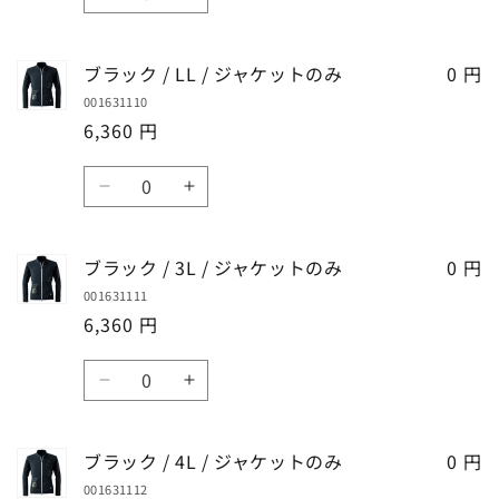
ら
や
ブ
ブ
数
数
量
ャ
ャ
す
す
ラ
ラ
量
量
ケ
ケ
ッ
ッ
を
を
ッ
ッ
ブラック / LL / ジャケットのみ
0 円
ク
ク
減
増
ト
ト
001631110
/
/
ら
や
の
の
6,360 円
L
L
す
す
み
み
/
/
数
の
の
ジ
ジ
ブ
ブ
数
数
量
ャ
ャ
ラ
ラ
量
量
ケ
ケ
ッ
ッ
を
を
ッ
ッ
ブラック / 3L / ジャケットのみ
0 円
ク
ク
減
増
ト
ト
001631111
/
/
ら
や
の
の
6,360 円
LL
LL
す
す
み
み
/
/
数
の
の
ジ
ジ
ブ
ブ
数
数
量
ャ
ャ
ラ
ラ
量
量
ケ
ケ
ッ
ッ
を
を
ッ
ッ
ブラック / 4L / ジャケットのみ
0 円
ク
ク
減
増
ト
ト
001631112
/
/