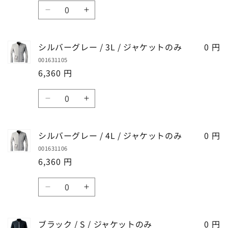
減
増
数
ト
ト
/
/
ら
や
シ
シ
の
の
量
L
L
す
す
ル
ル
み
み
/
/
バ
バ
の
の
ジ
ジ
シルバーグレー / 3L / ジャケットのみ
0 円
ー
ー
数
数
ャ
ャ
001631105
グ
グ
量
量
ケ
ケ
6,360 円
レ
レ
を
を
ッ
ッ
ー
ー
減
増
数
ト
ト
/
/
ら
や
シ
シ
の
の
量
LL
LL
す
す
ル
ル
み
み
/
/
バ
バ
の
の
ジ
ジ
シルバーグレー / 4L / ジャケットのみ
0 円
ー
ー
数
数
ャ
ャ
001631106
グ
グ
量
量
ケ
ケ
6,360 円
レ
レ
を
を
ッ
ッ
ー
ー
減
増
数
ト
ト
/
/
ら
や
シ
シ
の
の
量
3L
3L
す
す
ル
ル
み
み
/
/
バ
バ
の
の
ジ
ジ
ブラック / S / ジャケットのみ
0 円