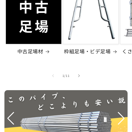
量
量
ル
ル
を
を
バ
バ
減
増
ッ
ッ
ら
や
テ
テ
す
す
リ
リ
ー）
ー）
の
の
中古足場材
枠組足場・ビデ足場
く
数
数
量
量
を
を
の
1
/
11
減
増
ら
や
す
す