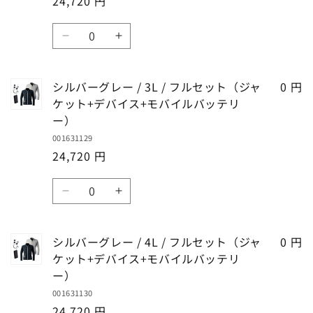
24,720 円
/
/
イ
イ
ケ
ケ
L
L
ル
ル
数
ッ
ッ
/
/
バ
バ
シ
シ
ト
ト
量
フ
フ
ッ
ッ
ル
ル
+デ
+デ
ル
ル
テ
テ
バ
バ
バ
バ
セ
セ
シルバーグレー / 3L / フルセット（ジャ
0 円
リ
リ
ー
ー
イ
イ
ッ
ッ
ケット+デバイス+モバイルバッテリ
ー）
ー）
グ
グ
ス
ス
ト
ト
ー）
の
の
レ
レ
+モ
+モ
（ジ
（ジ
001631129
数
数
ー
ー
バ
バ
ャ
ャ
24,720 円
量
量
/
/
イ
イ
ケ
ケ
LL
LL
を
を
ル
ル
数
ッ
ッ
/
/
減
増
バ
バ
シ
シ
ト
ト
量
フ
フ
ら
や
ッ
ッ
ル
ル
+デ
+デ
ル
ル
す
す
テ
テ
バ
バ
バ
バ
セ
セ
シルバーグレー / 4L / フルセット（ジャ
0 円
リ
リ
ー
ー
イ
イ
ッ
ッ
ケット+デバイス+モバイルバッテリ
ー）
ー）
グ
グ
ス
ス
ト
ト
ー）
の
の
レ
レ
+モ
+モ
（ジ
（ジ
001631130
数
数
ー
ー
バ
バ
ャ
ャ
24,720 円