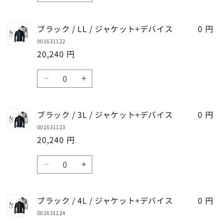
量
ャ
ャ
減
増
ラ
ラ
の
の
ケ
ケ
ら
や
ッ
ッ
数
数
ッ
ッ
ブラック / LL / ジャケット+デバイス
0 円
す
す
ク
ク
量
量
ト
ト
001631122
/
/
を
を
+デ
+デ
20,240 円
L
L
減
増
バ
バ
/
/
ら
や
数
イ
イ
ジ
ジ
す
す
ブ
ブ
ス
ス
量
ャ
ャ
ラ
ラ
の
の
ケ
ケ
ッ
ッ
数
数
ッ
ッ
ブラック / 3L / ジャケット+デバイス
0 円
ク
ク
量
量
ト
ト
001631123
/
/
を
を
+デ
+デ
20,240 円
LL
LL
減
増
バ
バ
/
/
ら
や
数
イ
イ
ジ
ジ
す
す
ブ
ブ
ス
ス
量
ャ
ャ
ラ
ラ
の
の
ケ
ケ
ッ
ッ
数
数
ッ
ッ
ブラック / 4L / ジャケット+デバイス
0 円
ク
ク
量
量
ト
ト
001631124
/
/
を
を