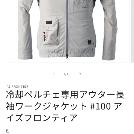
モ
ー
の
1
/
13
ダ
ル
で
I'Z FRONTIER
冷却ペルチェ専用アウター長
メ
デ
袖ワークジャケット #100 ア
ィ
ア
(1)
イズフロンティア
(2
を
開
く
色