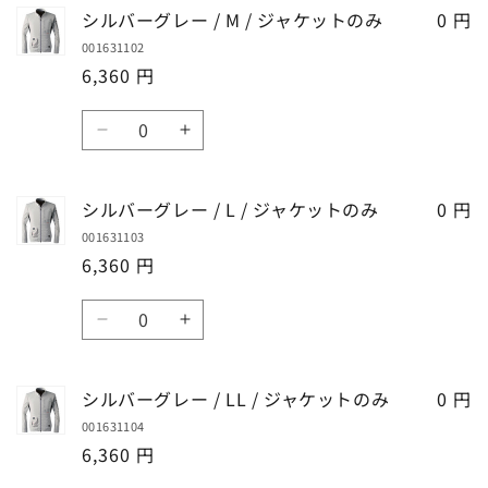
バ
バ
シルバーグレー / M / ジャケットのみ
0 円
ー
ー
001631102
グ
グ
6,360 円
レ
レ
ー
ー
数
/
/
シ
シ
量
S
S
ル
ル
/
/
バ
バ
ジ
ジ
シルバーグレー / L / ジャケットのみ
0 円
ー
ー
ャ
ャ
001631103
グ
グ
ケ
ケ
6,360 円
レ
レ
ッ
ッ
ー
ー
数
ト
ト
/
/
シ
シ
の
の
量
M
M
ル
ル
み
み
/
/
バ
バ
の
の
ジ
ジ
シルバーグレー / LL / ジャケットのみ
0 円
ー
ー
数
数
ャ
ャ
001631104
グ
グ
量
量
ケ
ケ
6,360 円
レ
レ
を
を
ッ
ッ
ー
ー