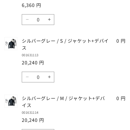
ら
や
の
の
6,360 円
3L
3L
す
す
み
み
/
/
数
の
の
ジ
ジ
ブ
ブ
数
数
量
ャ
ャ
ラ
ラ
量
量
ケ
ケ
ッ
ッ
を
を
ッ
ッ
シルバーグレー / S / ジャケット+デバイ
0 円
ク
ク
減
増
ト
ト
ス
/
/
ら
や
の
の
001631113
4L
4L
す
す
み
み
20,240 円
/
/
の
の
ジ
ジ
数
数
数
ャ
ャ
シ
シ
量
量
量
ケ
ケ
ル
ル
を
を
ッ
ッ
バ
バ
減
増
ト
ト
シルバーグレー / M / ジャケット+デバ
0 円
ー
ー
ら
や
の
の
イス
グ
グ
す
す
み
み
001631114
レ
レ
の
の
20,240 円
ー
ー
数
数
/
/