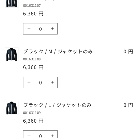
ー
ー
数
数
ャ
ャ
001631107
グ
グ
量
量
ケ
ケ
6,360 円
レ
レ
を
を
ッ
ッ
ー
ー
減
増
数
ト
ト
/
/
ら
や
ブ
ブ
の
の
量
4L
4L
す
す
ラ
ラ
み
み
/
/
ッ
ッ
の
の
ジ
ジ
ブラック / M / ジャケットのみ
0 円
ク
ク
数
数
ャ
ャ
001631108
/
/
量
量
ケ
ケ
6,360 円
S
S
を
を
ッ
ッ
/
/
減
増
数
ト
ト
ジ
ジ
ら
や
ブ
ブ
の
の
量
ャ
ャ
す
す
ラ
ラ
み
み
ケ
ケ
ッ
ッ
の
の
ッ
ッ
ブラック / L / ジャケットのみ
0 円
ク
ク
数
数
ト
ト
001631109
/
/
量
量
の
の
6,360 円
M
M
を
を
み
み
/
/
減
増
数
の
の
ジ
ジ