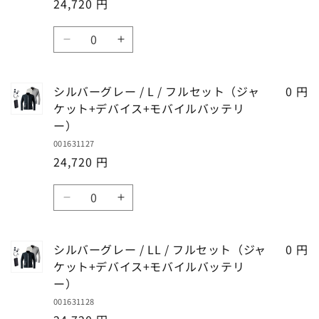
24,720 円
/
/
数
数
S
S
数
量
量
/
/
シ
シ
を
を
量
フ
フ
ル
ル
減
増
ル
ル
バ
バ
ら
や
セ
セ
シルバーグレー / L / フルセット（ジャ
0 円
ー
ー
す
す
ッ
ッ
ケット+デバイス+モバイルバッテリ
グ
グ
ト
ト
ー）
レ
レ
（ジ
（ジ
001631127
ー
ー
ャ
ャ
24,720 円
/
/
ケ
ケ
M
M
数
ッ
ッ
/
/
シ
シ
ト
ト
量
フ
フ
ル
ル
+デ
+デ
ル
ル
バ
バ
バ
バ
セ
セ
シルバーグレー / LL / フルセット（ジャ
0 円
ー
ー
イ
イ
ッ
ッ
ケット+デバイス+モバイルバッテリ
グ
グ
ス
ス
ト
ト
ー）
レ
レ
+モ
+モ
（ジ
（ジ
001631128
ー
ー
バ
バ
ャ
ャ