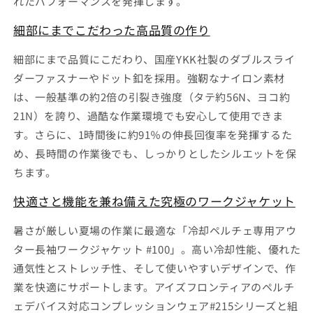
れたパフォーマンスを発揮します。
細部にまでこだわった高品質の作り
細部にまで品質にこだわり、国産YKK社製のダブルスライ
ダーファスナーやドット釦を採用。強靭なナイロン素材
は、一般基準の約2倍の引裂き強度（タテ約56N、ヨコ約
21N）を誇り、過酷な作業環境でも安心して使用できま
す。さらに、1時間後に約91％の伸長回復率を発揮するた
め、長時間の作業後でも、しっかりとしたシルエットを保
ちます。
快適さと機能を兼ね備えた究極のワークジャケット
暑さが厳しい夏場の作業に最適な「冷却ペルチェ専用アウ
ター長袖ワークジャケット #100」。高い冷却性能、優れた
通気性とストレッチ性、そして使いやすいデザインで、作
業を快適にサポートします。アイズフロンティアのペルチ
ェデバイス対応コンプレッションウェア#215シリーズと組