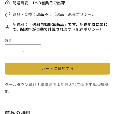
配送目安：
1～3営業日で出荷
返品・交換：
返品不可
（
返品・返金ポリシー
）
配送料：
「送料自動計算商品」です、配送地域に応じ
て、配送料が自動で計算されます
（
配送ポリシー
）
数量
冷
冷
却
却
ペ
ペ
カートに追加する
ル
ル
チ
チ
ェ
ェ
クールダウン革命！環境温度より最大22℃低下する冷却機
専
専
能。
用
用
ア
ア
ウ
ウ
商品の特徴
タ
タ