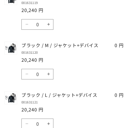
ケ
ケ
001631119
グ
グ
量
量
ッ
ッ
20,240 円
レ
レ
を
を
ト
ト
ー
ー
減
増
数
+デ
+デ
/
/
ら
や
ブ
ブ
バ
バ
量
4L
4L
す
す
ラ
ラ
イ
イ
/
/
ッ
ッ
ス
ス
ジ
ジ
ブラック / M / ジャケット+デバイス
0 円
ク
ク
の
の
ャ
ャ
001631120
/
/
数
数
ケ
ケ
20,240 円
S
S
量
量
ッ
ッ
/
/
を
を
数
ト
ト
ジ
ジ
減
増
ブ
ブ
+デ
+デ
量
ャ
ャ
ら
や
ラ
ラ
バ
バ
ケ
ケ
す
す
ッ
ッ
イ
イ
ッ
ッ
ブラック / L / ジャケット+デバイス
0 円
ク
ク
ス
ス
ト
ト
001631121
/
/
の
の
+デ
+デ
20,240 円
M
M
数
数
バ
バ
/
/
量
量
数
イ
イ
ジ
ジ
を
を
ブ
ブ
ス
ス