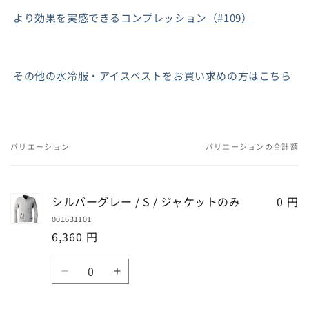
より効果を実感できるコンプレッション（#109）
その他の水冷服・アイスベストをお買い求めの方はこちら
バリエーション
バリエーションの合計額
あ
な
た
シルバーグレー / S / ジャケットのみ
0 円
の
001631101
カ
6,360 円
ー
ト
数
シ
シ
量
ル
ル