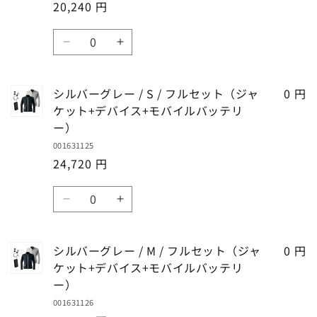
+デ
+デ
20,240 円
3L
3L
減
増
バ
バ
/
/
ら
や
数
イ
イ
ジ
ジ
す
す
ブ
ブ
ス
ス
量
ャ
ャ
ラ
ラ
の
の
ケ
ケ
ッ
ッ
数
数
ッ
ッ
シルバーグレー / S / フルセット（ジャ
0 円
ク
ク
量
量
ト
ト
ケット+デバイス+モバイルバッテリ
/
/
を
を
+デ
+デ
ー）
4L
4L
減
増
バ
バ
/
/
001631125
ら
や
イ
イ
24,720 円
ジ
ジ
す
す
ス
ス
ャ
ャ
数
の
の
ケ
ケ
シ
シ
数
数
量
ッ
ッ
ル
ル
量
量
ト
ト
バ
バ
を
を
+デ
+デ
シルバーグレー / M / フルセット（ジャ
0 円
ー
ー
減
増
バ
バ
ケット+デバイス+モバイルバッテリ
グ
グ
ら
や
イ
イ
ー）
レ
レ
す
す
ス
ス
001631126
ー
ー
の
の