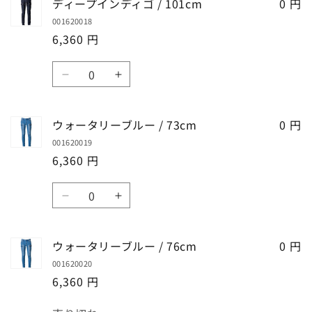
ディープインディゴ / 101cm
0 円
92cm
92cm
プ
プ
の
の
001620018
イ
イ
数
数
6,360 円
ン
ン
量
量
デ
デ
数
を
を
ィ
ィ
デ
デ
量
減
増
ゴ
ゴ
ィ
ィ
ら
や
/
/
ー
ー
す
す
ウォータリーブルー / 73cm
0 円
96cm
96cm
プ
プ
の
の
001620019
イ
イ
数
数
6,360 円
ン
ン
量
量
デ
デ
数
を
を
ィ
ィ
ウ
ウ
量
減
増
ゴ
ゴ
ォ
ォ
ら
や
/
/
ー
ー
す
す
ウォータリーブルー / 76cm
0 円
101cm
101cm
タ
タ
の
の
001620020
リ
リ
数
数
6,360 円
ー
ー
量
量
ブ
ブ
数
を
を