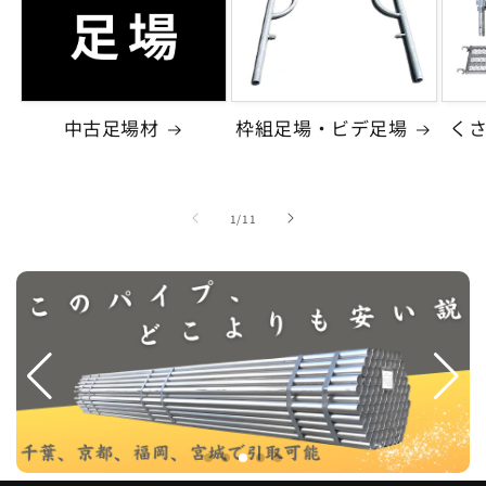
中古足場材
枠組足場・ビデ足場
く
の
1
/
11