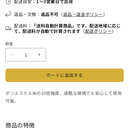
せ
せ
せ
で
配送目安：
1～3営業日で出荷
ん
ん
ん
き
ま
せ
返品・交換：
返品不可
（
返品・返金ポリシー
）
ん
配送料：
「送料自動計算商品」です、配送地域に応じ
て、配送料が自動で計算されます
（
配送ポリシー
）
数量
2WAY
2WAY
ス
ス
ト
ト
カートに追加する
レ
レ
ッ
ッ
チ
チ
ポリエステル糸の10倍強度、過酷な環境でも安心して使用
3D
3D
可能。
カ
カ
ー
ー
ゴ
ゴ
商品の特徴
パ
パ