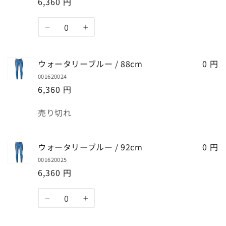
6,360 円
数
ウ
ウ
量
ォ
ォ
ー
ー
ウォータリーブルー / 88cm
0 円
タ
タ
001620024
リ
リ
6,360 円
ー
ー
ブ
ブ
数
売り切れ
ル
ル
量
ー
ー
/
/
ウォータリーブルー / 92cm
0 円
85cm
85cm
001620025
の
の
6,360 円
数
数
量
量
数
を
を
ウ
ウ
量
減
増
ォ
ォ
ら
や