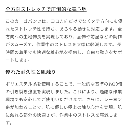
ン
ン
全方向ストレッチで圧倒的な着心地
ツ
ツ
#7632
#7632
このカーゴパンツは、ヨコ方向だけでなくタテ方向にも優
ア
ア
れたストレッチ性を持ち、あらゆる動きに対応します。全
イ
イ
方向への生地伸長を実現しており、屈伸や前屈などの動作
ズ
ズ
がスムーズで、作業中のストレスを大幅に軽減します。長
フ
フ
ロ
ロ
時間の着用でも快適な着心地を提供し、自由な動きをサポ
ン
ン
ートします。
テ
テ
優れた耐久性と肌触り
ィ
ィ
ア
ア
ポリエステル糸を使用することで、一般的な基準の約10倍
の
の
の引き裂き強度を実現しました。これにより、過酷な作業
数
数
環境でも安心してご使用いただけます。さらに、レーヨン
量
量
を
を
糸が加わることで、肌に優しい極上の触り心地を実現。肌
減
増
に触れる部分の快適さが、作業中のストレスを軽減しま
ら
や
す。
す
す