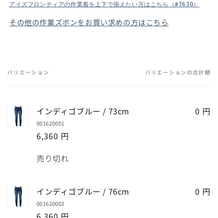
アイズフロンティアの作業着を上下で揃えたい方はこちら（#7630）
その他の作業ズボンをお買い求めの方はこちら
バリエーション
バリエーションの合計額
あ
な
た
インディゴブルー / 73cm
0 円
の
001620001
カ
6,360 円
ー
ト
数
売り切れ
量
インディゴブルー / 76cm
0 円
001620002
6,360 円