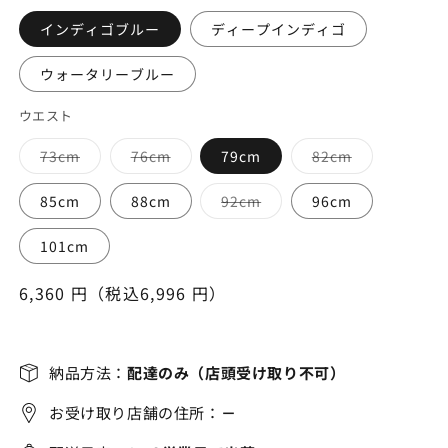
インディゴブルー
ディープインディゴ
ウォータリーブルー
ウエスト
バ
バ
バ
73cm
76cm
79cm
82cm
リ
リ
リ
エ
エ
エ
ー
ー
ー
バ
85cm
88cm
92cm
96cm
シ
シ
シ
リ
ョ
ョ
ョ
エ
ン
ン
ン
ー
101cm
は
は
は
シ
売
売
売
ョ
り
り
り
ン
通
6,360 円（税込6,996 円）
切
切
切
は
れ
れ
れ
売
常
て
て
て
り
い
い
い
価
切
る
る
る
れ
格
か
か
か
て
納品方法：
配達のみ（店頭受け取り不可）
販
販
販
い
売
売
売
る
で
で
で
か
お受け取り店舗の住所：
－
き
き
き
販
ま
ま
ま
売