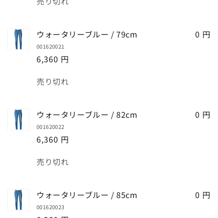
売り切れ
ル
ル
量
減
増
ー
ー
ら
や
/
/
ウォータリーブルー / 79cm
0 円
す
す
73cm
73cm
001620021
の
の
6,360 円
数
数
量
量
数
売り切れ
を
を
量
減
増
ら
や
ウォータリーブルー / 82cm
0 円
す
す
001620022
6,360 円
数
売り切れ
量
ウォータリーブルー / 85cm
0 円
001620023