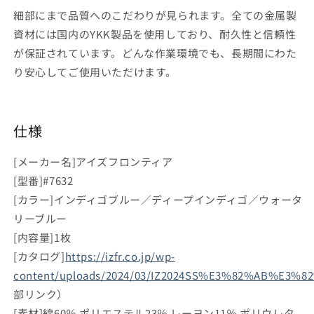
細部にまで品質へのこだわりが見られます。全ての金属製
資材には国内のYKK製品を使用しており、耐久性と信頼性
が保証されています。どんな作業環境でも、長期間にわた
り安心してご使用いただけます。
仕様
[メーカー名]アイズフロンティア
[型番]#7632
[カラー]インディゴブルー／ディープインディゴ／ウォータ
リーブルー
[内容量]1枚
[カタログ]
https://izfr.co.jp/wp-
content/uploads/2024/03/IZ2024SS%E3%82%AB%E3
部リンク）
[素材]綿60％ ポリエステル23％ レーヨン11％ ポリウレタ