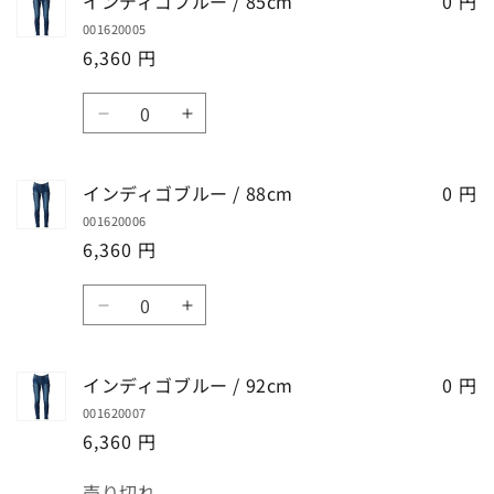
インディゴブルー / 85cm
0 円
の
の
001620005
数
数
6,360 円
量
量
を
を
数
減
増
イ
イ
量
ら
や
ン
ン
す
す
デ
デ
インディゴブルー / 88cm
0 円
ィ
ィ
001620006
ゴ
ゴ
6,360 円
ブ
ブ
ル
ル
数
ー
ー
イ
イ
量
/
/
ン
ン
85cm
85cm
デ
デ
インディゴブルー / 92cm
の
の
0 円
ィ
ィ
数
数
001620007
ゴ
ゴ
量
量
6,360 円
ブ
ブ
を
を
ル
ル
数
減
増
売り切れ