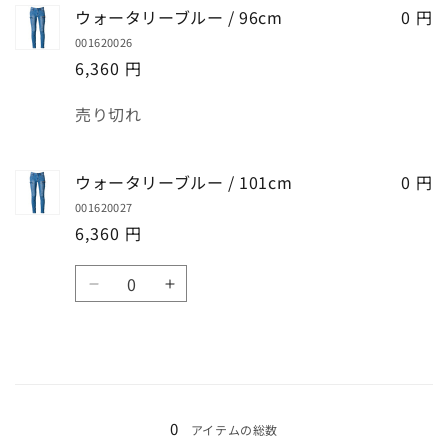
ー
ー
ウォータリーブルー / 96cm
0 円
す
す
タ
タ
001620026
リ
リ
6,360 円
ー
ー
ブ
ブ
数
売り切れ
ル
ル
量
ー
ー
/
/
ウォータリーブルー / 101cm
0 円
92cm
92cm
001620027
の
の
6,360 円
数
数
量
量
数
を
を
ウ
ウ
量
減
増
ォ
ォ
ら
や
ー
ー
す
す
タ
タ
リ
リ
読
ー
ー
み
0
アイテムの総数
ブ
ブ