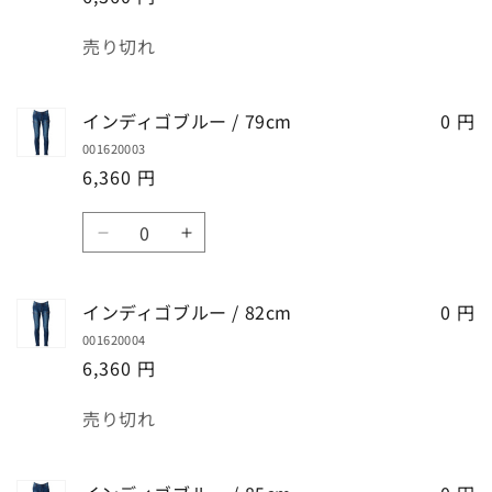
数
売り切れ
量
インディゴブルー / 79cm
0 円
001620003
6,360 円
数
イ
イ
量
ン
ン
デ
デ
インディゴブルー / 82cm
0 円
ィ
ィ
001620004
ゴ
ゴ
6,360 円
ブ
ブ
ル
ル
数
売り切れ
ー
ー
量
/
/
79cm
79cm