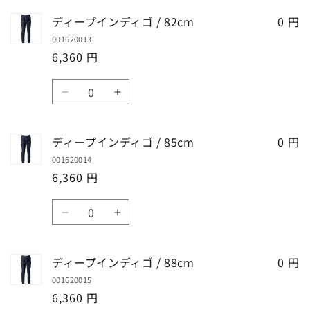
ら
や
ー
ー
ディープインディゴ / 82cm
0 円
す
す
プ
プ
001620013
イ
イ
6,360 円
ン
ン
デ
デ
数
ィ
ィ
デ
デ
量
ゴ
ゴ
ィ
ィ
/
/
ー
ー
ディープインディゴ / 85cm
0 円
79cm
79cm
プ
プ
の
の
001620014
イ
イ
数
数
6,360 円
ン
ン
量
量
デ
デ
数
を
を
ィ
ィ
デ
デ
量
減
増
ゴ
ゴ
ィ
ィ
ら
や
/
/
ー
ー
す
す
ディープインディゴ / 88cm
0 円
82cm
82cm
プ
プ
の
の
001620015
イ
イ
数
数
6,360 円
ン
ン