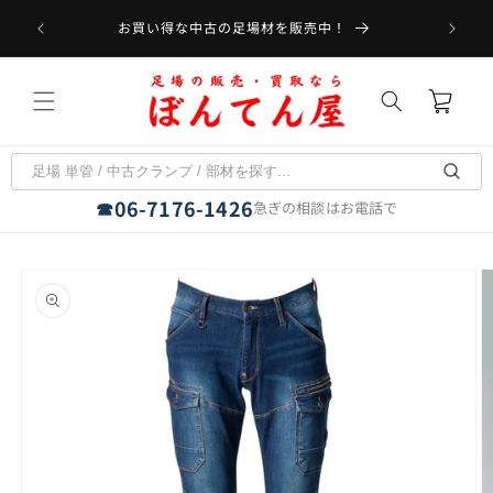
コンテ
受取可能
ンツに
お買い得な中古の足場材を販売中！
フラット
進む
カ
ー
ト
06-7176-1426
☎
急ぎの相談はお電話で
商品情
報にス
キップ