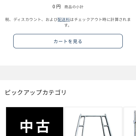
込
ル
ル
0 円
商品の小計
み
ー
ー
中…
/
/
税、ディスカウント、および
配送料
はチェックアウト時に計算されま
101cm
101cm
す。
の
の
数
数
カートを見る
量
量
を
を
減
増
ら
や
す
す
ピックアップカテゴリ