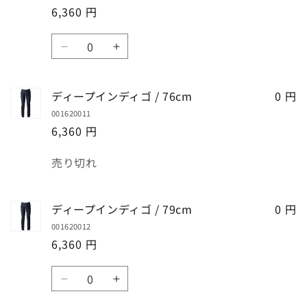
ゴ
ゴ
量
量
6,360 円
ブ
ブ
を
を
ル
ル
数
減
増
ー
ー
デ
デ
量
ら
や
/
/
ィ
ィ
す
す
101cm
101cm
ー
ー
ディープインディゴ / 76cm
の
の
0 円
プ
プ
数
数
001620011
イ
イ
量
量
6,360 円
ン
ン
を
を
デ
デ
数
減
増
売り切れ
ィ
ィ
量
ら
や
ゴ
ゴ
す
す
/
/
ディープインディゴ / 79cm
0 円
73cm
73cm
001620012
の
の
6,360 円
数
数
量
量
数
を
を
デ
デ
量
減
増
ィ
ィ