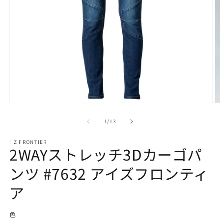
モ
ー
の
1
/
13
ダ
ル
で
I'Z FRONTIER
2WAYストレッチ3Dカーゴパ
メ
デ
ンツ #7632 アイズフロンティ
ィ
ア
(1)
ア
(2
を
開
く
色