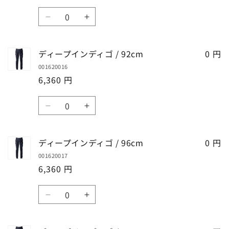
量
量
デ
デ
数
を
を
ィ
ィ
デ
デ
量
減
増
ゴ
ゴ
ィ
ィ
ら
や
/
/
ー
ー
す
す
ディープインディゴ / 92cm
0 円
85cm
85cm
プ
プ
の
の
001620016
イ
イ
数
数
6,360 円
ン
ン
量
量
デ
デ
数
を
を
ィ
ィ
デ
デ
量
減
増
ゴ
ゴ
ィ
ィ
ら
や
/
/
ー
ー
す
す
ディープインディゴ / 96cm
0 円
88cm
88cm
プ
プ
の
の
001620017
イ
イ
数
数
6,360 円
ン
ン
量
量
デ
デ
数
を
を
ィ
ィ
デ
デ
量
減
増
ゴ
ゴ
ィ
ィ
ら
や
/
/
ー
ー
す
す