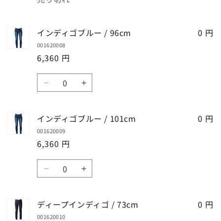
ー
ー
量
ら
や
/
/
す
す
88cm
88cm
インディゴブルー / 96cm
0 円
の
の
001620008
数
数
6,360 円
量
量
を
を
数
減
増
イ
イ
量
ら
や
ン
ン
す
す
デ
デ
インディゴブルー / 101cm
0 円
ィ
ィ
001620009
ゴ
ゴ
6,360 円
ブ
ブ
ル
ル
数
ー
ー
イ
イ
量
/
/
ン
ン
96cm
96cm
デ
デ
ディープインディゴ / 73cm
の
の
0 円
ィ
ィ
数
数
001620010