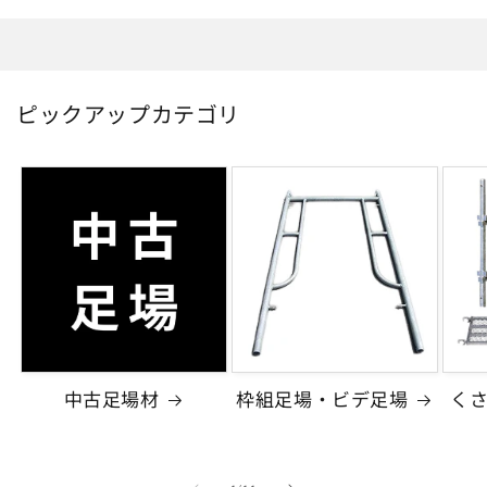
減
増
ら
や
す
す
ピックアップカテゴリ
中古足場材
枠組足場・ビデ足場
く