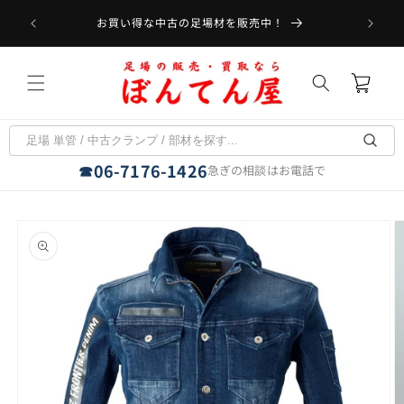
コンテ
受取可能
ンツに
お買い得な中古の足場材を販売中！
フラット
進む
カ
ー
ト
06-7176-1426
☎
急ぎの相談はお電話で
商品情
報にス
キップ