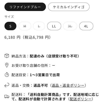
リファインドブルー
ケミカルインディゴ
サイズ
バ
バ
バ
S
M
L
LL
3L
4L
リ
リ
リ
エ
エ
エ
ー
ー
ー
通
6,180 円（税込6,798 円）
シ
シ
シ
常
ョ
ョ
ョ
ン
ン
ン
価
は
は
は
売
売
売
格
り
り
り
納品方法：
配達のみ（店頭受け取り不可）
切
切
切
れ
れ
れ
お受け取り店舗の住所：
－
て
て
て
い
い
い
る
る
る
配送目安：
1～3営業日で出荷
か
か
か
販
販
販
売
売
売
で
で
で
返品・交換：
返品不可
（
返品・返金ポリシー
）
き
き
き
ま
ま
ま
配送料：
「送料自動計算商品」です、配送地域に応じ
せ
せ
せ
ん
ん
ん
て、配送料が自動で計算されます
（
配送ポリシー
）