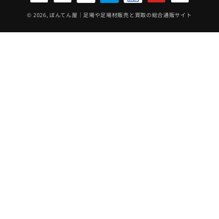
方
法
© 2026,
ぼんてん屋｜足場や足場材販売と買取の総合通販サイト