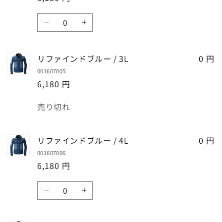
数
リ
リ
量
フ
フ
ァ
ァ
リファインドブルー / 3L
0 円
イ
イ
001607005
ン
ン
6,180 円
ド
ド
ブ
ブ
数
売り切れ
ル
ル
量
ー
ー
/
/
リファインドブルー / 4L
0 円
LL
LL
001607006
の
の
6,180 円
数
数
量
量
数
を
を
リ
リ
量
減
増
フ
フ
ら
や
ァ
ァ