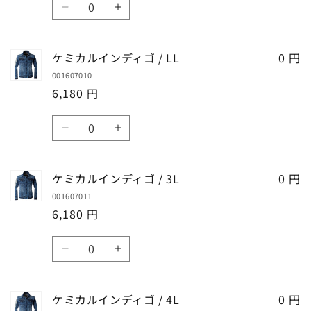
を
を
ィ
ィ
ケ
ケ
量
減
増
ゴ
ゴ
ミ
ミ
ら
や
/
/
カ
カ
す
す
ケミカルインディゴ / LL
0 円
M
M
ル
ル
の
の
001607010
イ
イ
数
数
6,180 円
ン
ン
量
量
デ
デ
数
を
を
ィ
ィ
ケ
ケ
量
減
増
ゴ
ゴ
ミ
ミ
ら
や
/
/
カ
カ
す
す
ケミカルインディゴ / 3L
0 円
L
L
ル
ル
の
の
001607011
イ
イ
数
数
6,180 円
ン
ン
量
量
デ
デ
数
を
を
ィ
ィ
ケ
ケ
量
減
増
ゴ
ゴ
ミ
ミ
ら
や
/
/
カ
カ
す
す
ケミカルインディゴ / 4L
0 円
LL
LL
ル
ル