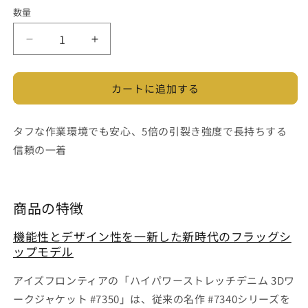
数量
ハ
ハ
イ
イ
パ
パ
カートに追加する
ワ
ワ
ー
ー
ス
ス
タフな作業環境でも安心、5倍の引裂き強度で長持ちする
ト
ト
信頼の一着
レ
レ
ッ
ッ
チ
チ
商品の特徴
デ
デ
ニ
ニ
機能性とデザイン性を一新した新時代のフラッグシ
ム
ム
ップモデル
3D
3D
ワ
ワ
アイズフロンティアの「ハイパワーストレッチデニム 3Dワ
ー
ー
ークジャケット #7350」は、従来の名作 #7340シリーズを