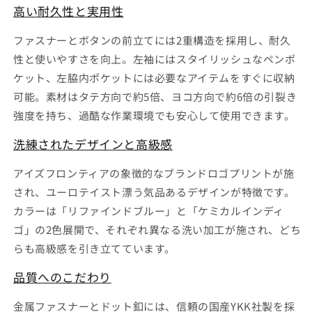
を
を
高い耐久性と実用性
減
増
ら
や
ファスナーとボタンの前立てには2重構造を採用し、耐久
す
す
性と使いやすさを向上。左袖にはスタイリッシュなペンポ
ケット、左脇内ポケットには必要なアイテムをすぐに収納
可能。素材はタテ方向で約5倍、ヨコ方向で約6倍の引裂き
強度を持ち、過酷な作業環境でも安心して使用できます。
洗練されたデザインと高級感
アイズフロンティアの象徴的なブランドロゴプリントが施
され、ユーロテイスト漂う気品あるデザインが特徴です。
カラーは「リファインドブルー」と「ケミカルインディ
ゴ」の2色展開で、それぞれ異なる洗い加工が施され、どち
らも高級感を引き立てています。
品質へのこだわり
金属ファスナーとドット釦には、信頼の国産YKK社製を採