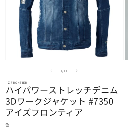
モ
ー
の
1
/
11
ダ
ル
で
I'Z FRONTIER
ハイパワーストレッチデニム
メ
デ
3Dワークジャケット #7350
ィ
ア
(1)
アイズフロンティア
(2
を
開
く
色