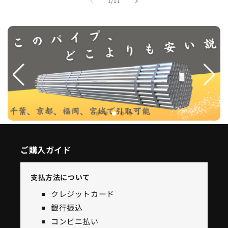
の
1
/
11
ご購入ガイド
支払方法について
クレジットカード
銀行振込
コンビニ払い