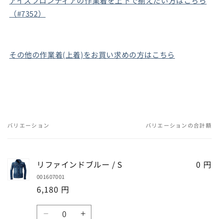
アイズフロンティアの作業着を上下で揃えたい方はこちら
（#7352）
その他の作業着(上着)をお買い求めの方はこちら
バリエーション
バリエーションの合計額
あ
な
た
リファインドブルー / S
0 円
の
001607001
カ
6,180 円
ー
ト
数
リ
リ