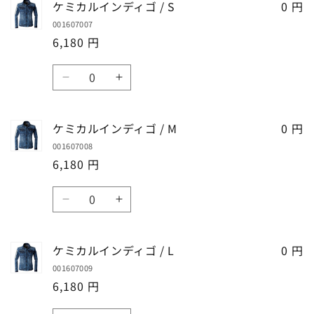
ケミカルインディゴ / S
0 円
す
す
イ
イ
001607007
ン
ン
6,180 円
ド
ド
ブ
ブ
数
ル
ル
ケ
ケ
量
ー
ー
ミ
ミ
/
/
カ
カ
ケミカルインディゴ / M
0 円
4L
4L
ル
ル
の
の
001607008
イ
イ
数
数
6,180 円
ン
ン
量
量
デ
デ
数
を
を
ィ
ィ
ケ
ケ
量
減
増
ゴ
ゴ
ミ
ミ
ら
や
/
/
カ
カ
す
す
ケミカルインディゴ / L
0 円
S
S
ル
ル
の
の
001607009
イ
イ
数
数
6,180 円
ン
ン
量
量
デ
デ
数