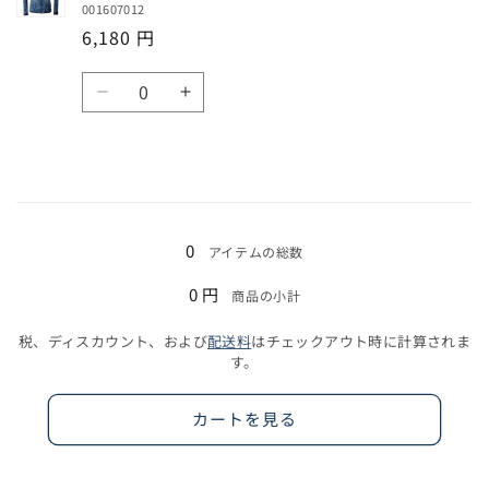
の
の
001607012
イ
イ
数
数
6,180 円
ン
ン
量
量
デ
デ
数
を
を
ィ
ィ
ケ
ケ
量
減
増
ゴ
ゴ
ミ
ミ
ら
や
/
/
カ
カ
す
す
3L
3L
ル
ル
の
の
イ
イ
読
数
数
ン
ン
み
量
量
0
アイテムの総数
デ
デ
込
を
を
ィ
ィ
0 円
商品の小計
減
増
み
ゴ
ゴ
ら
や
中…
/
/
税、ディスカウント、および
配送料
はチェックアウト時に計算されま
す
す
4L
4L
す。
の
の
数
数
カートを見る
量
量
を
を