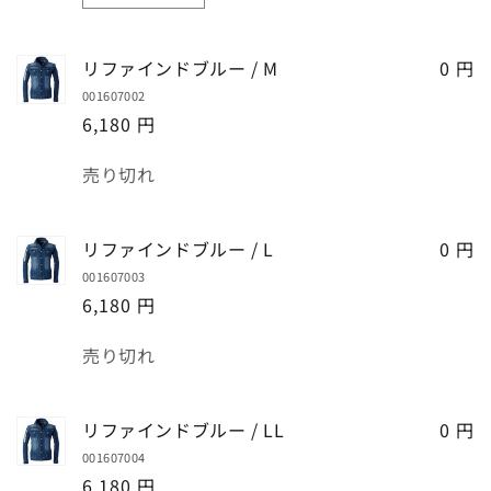
量
フ
フ
ァ
ァ
リファインドブルー / M
0 円
イ
イ
001607002
ン
ン
6,180 円
ド
ド
ブ
ブ
数
売り切れ
ル
ル
量
ー
ー
/
/
リファインドブルー / L
0 円
S
S
001607003
の
の
6,180 円
数
数
量
量
数
売り切れ
を
を
量
減
増
ら
や
リファインドブルー / LL
0 円
す
す
001607004
6,180 円