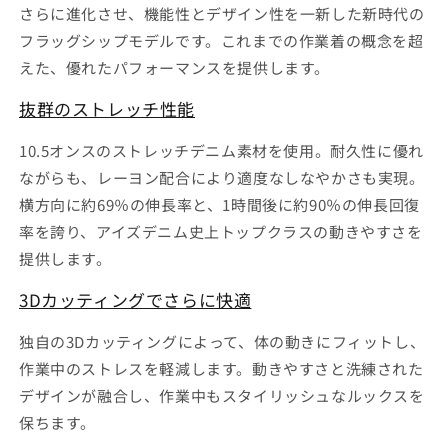
ク
ク
さらに進化させ、機能性とデザイン性を一新した新時代の
ジ
ジ
フラッグシップモデルです。これまでの作業着の概念を超
ャ
ャ
えた、優れたパフォーマンスを提供します。
ケ
ケ
ッ
ッ
抜群のストレッチ性能
ト
ト
#7350
#7350
10.5オンスのストレッチデニム素材を使用。耐久性に優れ
ア
ア
ながらも、レーヨン配合により適度なしなやかさも実現。
イ
イ
横方向に約69％の伸長率と、1時間後に約90％の伸長回復
ズ
ズ
率を誇り、アイズデニム史上トップクラスの動きやすさを
フ
フ
提供します。
ロ
ロ
ン
ン
3Dカッティングでさらに快適
テ
テ
ィ
ィ
独自の3Dカッティングによって、体の動きにフィットし、
ア
ア
作業中のストレスを軽減します。動きやすさと洗練された
の
の
デザインが融合し、作業中もスタイリッシュなルックスを
数
数
保ちます。
量
量