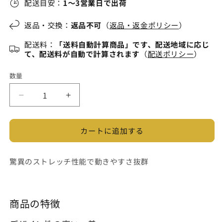
せ
せ
せ
で
で
配送目安：
1～3営業日で出荷
か
か
ん
ん
ん
き
き
販
販
ま
ま
売
売
せ
せ
で
で
返品・交換：
返品不可
（
返品・返金ポリシー
）
ん
ん
き
き
ま
ま
配送料：
「送料自動計算商品」です、配送地域に応じ
せ
せ
ん
ん
て、配送料が自動で計算されます
（
配送ポリシー
）
数量
ナ
ナ
イ
イ
ロ
ロ
カートに追加する
ン
ン
全
全
方
方
驚異のストレッチ性能で動きやすさ抜群
位
位
ス
ス
ト
ト
商品の特徴
レ
レ
ッ
ッ