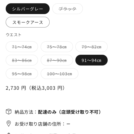
バ
シルバーグレー
ブラック
リ
エ
ー
スモークアース
シ
ョ
ン
ウエスト
は
売
り
バ
バ
バ
71～74㎝
75～78㎝
79～82㎝
切
リ
リ
リ
れ
エ
エ
エ
て
ー
ー
ー
バ
バ
83～86㎝
87～90㎝
91～94㎝
い
シ
シ
シ
リ
リ
る
ョ
ョ
ョ
エ
エ
か
ン
ン
ン
ー
ー
バ
バ
95～98㎝
100～103㎝
販
は
は
は
シ
シ
リ
リ
売
売
売
売
ョ
ョ
エ
エ
で
り
り
り
ン
ン
ー
ー
通
2,730 円（税込3,003 円）
き
切
切
切
は
は
シ
シ
ま
れ
れ
れ
売
売
常
ョ
ョ
せ
て
て
て
り
り
ン
ン
ん
い
い
い
価
切
切
は
は
る
る
る
れ
れ
売
売
格
か
か
か
て
て
り
り
納品方法：
配達のみ（店頭受け取り不可）
販
販
販
い
い
切
切
売
売
売
る
る
れ
れ
で
で
で
か
か
お受け取り店舗の住所：
－
て
て
き
き
き
販
販
い
い
ま
ま
ま
売
売
る
る