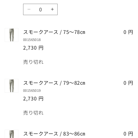
数
ス
ス
量
モ
モ
ー
ー
スモークアース / 75～78㎝
0 円
ク
ク
001565018
ア
ア
2,730 円
ー
ー
ス
ス
数
売り切れ
/
/
量
71
71
～
～
スモークアース / 79～82㎝
0 円
74
74
001565019
㎝
㎝
2,730 円
の
の
数
数
数
売り切れ
量
量
量
を
を
減
増
スモークアース / 83～86㎝
0 円
ら
や