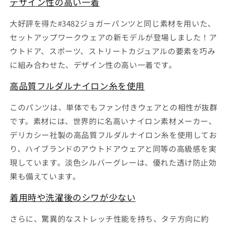
デザイン性の高い一着
チ
チ
カ
カ
大好評を得た#3482ジョガーパンツと同じ素材を用いた、
ー
ー
セットアップワークウェアの新モデルが登場しました！ア
ゴ
ゴ
ウトドア、スポーツ、ストリートカジュアルの要素を巧み
パ
パ
に組み合わせた、デザイン性の高い一着です。
ン
ン
ツ
ツ
高品質フルダルナイロン糸を使用
#3672
#3672
ア
ア
このパンツは、単体でもファン付きウェアとの相性が抜群
イ
イ
です。素材には、世界的に名高いナイロン素材メーカー、
ズ
ズ
デリカシー社製の高品質フルダルナイロン糸を使用してお
フ
フ
り、ハイブランドのアウトドアウェアと同等の高級感を実
ロ
ロ
現しています。淡色シルバーグレーは、優れた透け防止効
ン
ン
果も備えています。
テ
テ
ィ
ィ
着用時や洗濯後のシワが少ない
ア
ア
の
の
さらに、驚異的なストレッチ性能を持ち、タテ方向に約
数
数