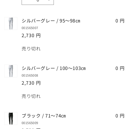
シ
シ
量
ル
ル
バ
バ
シルバーグレー / 95～98㎝
0 円
ー
ー
001565007
グ
グ
2,730 円
レ
レ
ー
ー
数
売り切れ
/
/
量
91
91
～
～
シルバーグレー / 100～103㎝
0 円
94
94
001565008
㎝
㎝
2,730 円
の
の
数
数
数
売り切れ
量
量
量
を
を
減
増
ブラック / 71～74㎝
0 円
ら
や
001565009
す
す