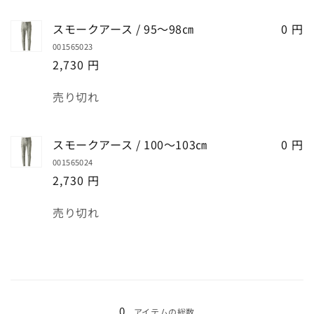
モ
モ
ー
ー
スモークアース / 95～98㎝
0 円
ク
ク
001565023
ア
ア
2,730 円
ー
ー
ス
ス
数
売り切れ
/
/
量
91
91
～
～
スモークアース / 100～103㎝
0 円
94
94
001565024
㎝
㎝
2,730 円
の
の
数
数
数
売り切れ
量
量
量
を
を
減
増
ら
や
す
す
読
み
0
アイテムの総数