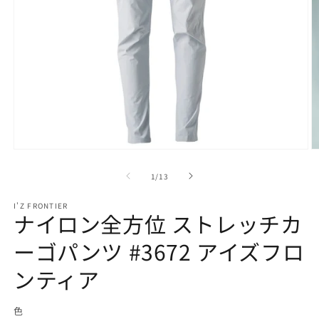
モ
ー
の
1
/
13
ダ
ル
で
I'Z FRONTIER
ナイロン全方位 ストレッチカ
メ
デ
ーゴパンツ #3672 アイズフロ
ィ
ア
(1)
ンティア
(2
を
開
く
色