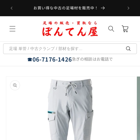
コンテ
受取可能
ンツに
お買い得な中古の足場材を販売中！
フラット
進む
カ
ー
ト
06-7176-1426
☎
急ぎの相談はお電話で
商品情
報にス
キップ