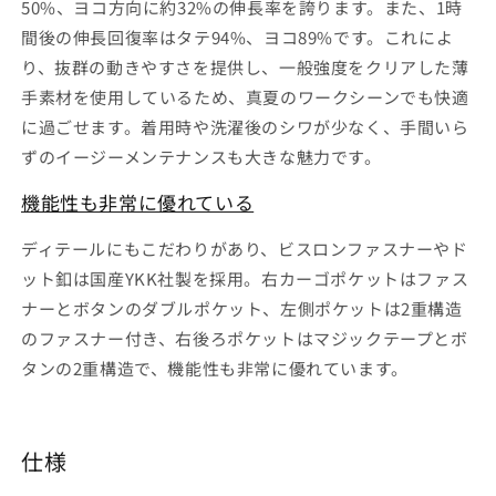
50%、ヨコ方向に約32%の伸長率を誇ります。また、1時
量
量
間後の伸長回復率はタテ94%、ヨコ89%です。これによ
を
を
り、抜群の動きやすさを提供し、一般強度をクリアした薄
減
増
手素材を使用しているため、真夏のワークシーンでも快適
ら
や
に過ごせます。着用時や洗濯後のシワが少なく、手間いら
す
す
ずのイージーメンテナンスも大きな魅力です。
機能性も非常に優れている
ディテールにもこだわりがあり、ビスロンファスナーやド
ット釦は国産YKK社製を採用。右カーゴポケットはファス
ナーとボタンのダブルポケット、左側ポケットは2重構造
のファスナー付き、右後ろポケットはマジックテープとボ
タンの2重構造で、機能性も非常に優れています。
仕様