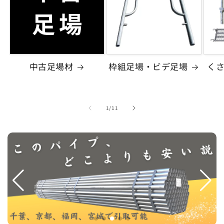
中古足場材
枠組足場・ビデ足場
く
の
1
/
11