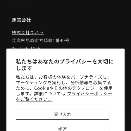
運営会社
株式会社ユハラ
兵庫県尼崎市神崎町1番40号
06-7176-1426
私たちはあなたのプライバシーを大切に
Facebook
Instagram
YouTube
します
私たちは、お客様の体験をパーソナライズし、
メルマガに登録して、中古材入荷情報やクーポン
マーケティングを実行し、分析情報を収集する
を受け取る
ために、Cookieやその他のテクノロジーを使用
します。詳細については
プライバシーポリシー
をご覧ください。
メール
受け入れ
決
拒否