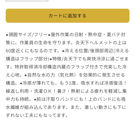
え
え
る
る
カートに追加する
帽
帽
子
子
ク
ク
●頭囲サイズ/フリー●屋外作業の日射・熱中症・夏バテ対
ー
ー
策に。作業員の生命を守ります。炎天下ヘルメットの上は
ル
ル
60度近くにもなるのです。●冷える位置/後頭部周辺(冷える
ビ
ビ
構造はフラップ部分)●特徴/炎天下でも爽快冷涼に過ごせま
ッ
ッ
す。特許取得済冷却構造内蔵のフラップ付きで充実した冷
ト
ト
え心地。●自然な水の力（気化熱）を効果的に発生させる
ビ
ビ
構造。●冷感が薄れても、もう1度、吸水すれば冷感復活！
ル
ル
繰返し利用・洗濯ＯＫ！暑さ・熱射による疲れを軽減し集
ダ
ダ
ー
ー
中力も持続。●前は汗取りバンドにも！上のバンドにも吸
II
II
水繊維が組み込んであります。また、激しい動きにも下に
の
の
ずれない工夫にもなってます。
数
数
量
量
を
を