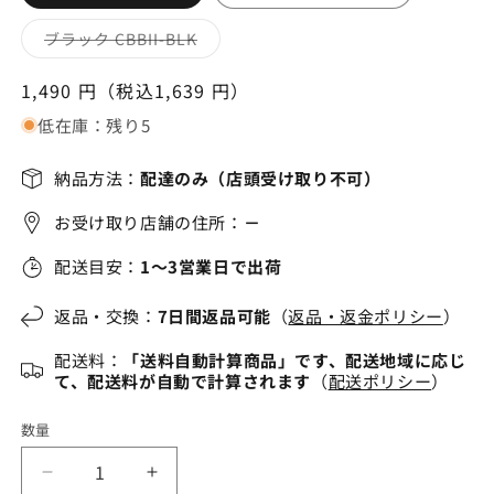
バ
ブラック CBBII-BLK
リ
エ
ー
通
1,490 円（税込1,639 円）
シ
常
ョ
低在庫：残り5
ン
価
は
売
格
り
納品方法：
配達のみ（店頭受け取り不可）
切
れ
お受け取り店舗の住所：
－
て
い
る
配送目安：
1～3営業日で出荷
か
販
売
で
返品・交換：
7日間返品可能
（
返品・返金ポリシー
）
き
ま
配送料：
「送料自動計算商品」です、配送地域に応じ
せ
ん
て、配送料が自動で計算されます
（
配送ポリシー
）
数量
冷
冷