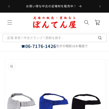
コンテ
受取可能
ンツに
お買い得な中古の足場材を販売中！
フラット
進む
カ
ー
ト
06-7176-1426
☎
急ぎの相談はお電話で
商品情
報にス
キップ