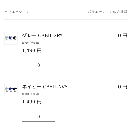
減
増
バリエーション
バリエーションの合計額
ら
や
あ
す
す
な
た
グレー CBBII-GRY
0 円
の
000498010
カ
1,490 円
ー
ト
数
グ
グ
量
レ
レ
ー
ー
ネイビー CBBII-NVY
0 円
CBBII-
CBBII-
000498020
GRY
GRY
1,490 円
の
の
数
数
数
量
量
ネ
ネ
量
を
を
イ
イ
減
増