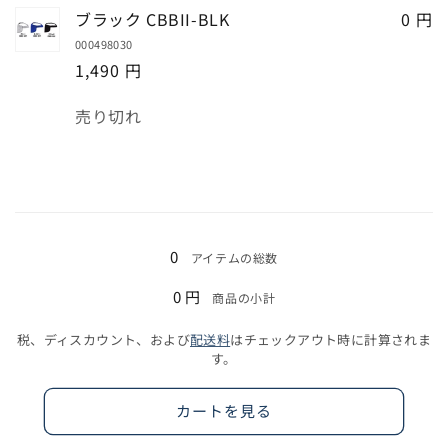
ビ
ビ
ブラック CBBII-BLK
ら
や
0 円
ー
ー
す
す
000498030
CBBII-
CBBII-
1,490 円
NVY
NVY
の
の
数
売り切れ
数
数
量
量
量
を
を
減
増
ら
や
読
す
す
み
0
アイテムの総数
込
0 円
商品の小計
み
中…
税、ディスカウント、および
配送料
はチェックアウト時に計算されま
す。
カートを見る