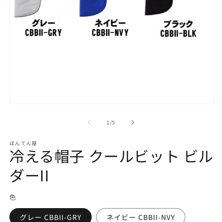
モ
ー
の
1
/
5
ダ
ル
で
ぼんてん屋
冷える帽子 クールビット ビル
メ
デ
ダーII
ィ
ア
(1)
(2
を
色
開
く
グレー CBBII-GRY
ネイビー CBBII-NVY