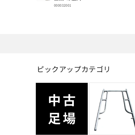
た
000032001
の
カ
読
ー
み
ト
込
み
中…
ピックアップカテゴリ