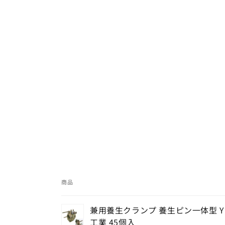
(1)
を
開
く
商品
あ
兼用養生クランプ 養生ピン一体型 YP
な
工業 45個入