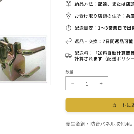
格
納品方法：
配達、または店
お受け取り店舗の住所：
兵庫
配送目安：
1～3営業日で出
返品・交換：
7日間返品可能
配送料：
「送料自動計算商
計算されます
（
配送ポリシ
数量
兼
兼
用
用
養
養
カートに
生
生
ク
ク
ラ
ラ
養生金網・防音パネル取付用
ン
ン