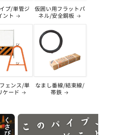
イプ/単管ジ
仮囲い用フラットパ
イント
ネル/安全鋼板
フェンス/単
なまし番線/結束線/
リケード
帯鉄