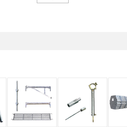
Default
Default
量
数
数
Title
Title
量
量
の
の
を
を
数
数
減
増
量
量
ら
や
を
を
す
す
減
増
ら
や
す
す