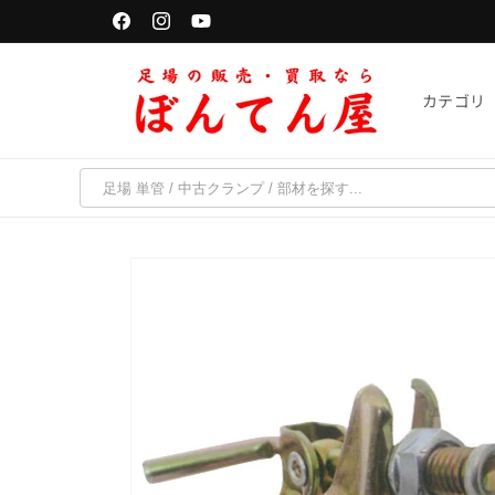
コンテ
単管パイプは「千葉・京都・福岡・宮城」で受取可能
ンツに
Facebook
Instagram
YouTube
進む
カテゴリ
商品情
報にス
キップ