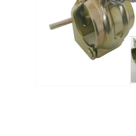
モ
ー
ダ
ル
で
メ
デ
ィ
ア