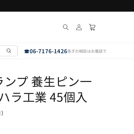
フラットパネルは「埼玉・愛知・奈良」で受取可能
ロ
カ
グ
ー
イ
ト
ン
☎
06-7176-1426
急ぎの相談はお電話で
ランプ 養生ピン一
 ユハラ工業 45個入
円）