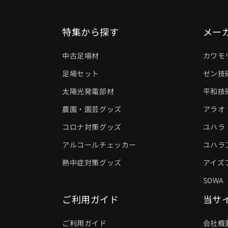
特集から探す
メー
中古足場材
カワモ
足場セット
ゼン技
太陽光発電部材
平和技
農園・園芸グッズ
アラオ
コロナ対策グッズ
ユハラ
アルコールチェッカー
ユハラ
熱中症対策グッズ
アイズ
SOWA
ご利用ガイド
当サ
ご利用ガイド
会社概