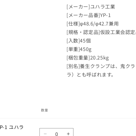
プ
プ
[メーカー]ユハラ工業
養
養
[メーカー品番]YP-1
生
生
[仕様]φ48.6/φ42.7兼用
ピ
ピ
[規格・認定品]仮設工業会認定
ン
ン
一
一
[入数]45個
体
体
[単重]450g
型
型
[梱包重量]20.25kg
YP-
YP-
[別名]養生クランプは、鬼ク
1
1
ラ）とも呼ばれます。
ユ
ユ
ハ
ハ
ラ
ラ
工
工
業
業
45
45
数量
個
個
入
入
-1 ユハラ
数
の
の