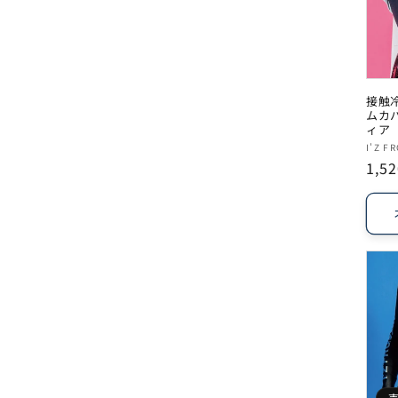
接触
ムカバ
ィア
販
I'Z F
通
1,5
売
常
元:
価
格