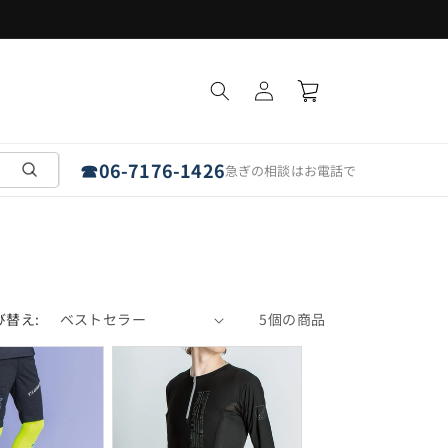
フラットパネルは「埼玉・愛知・奈良」で受取可能
ロ
カ
グ
ー
イ
ト
ン
☎
06-7176-1426
急ぎの相談はお電話で
び替え:
5個の商品