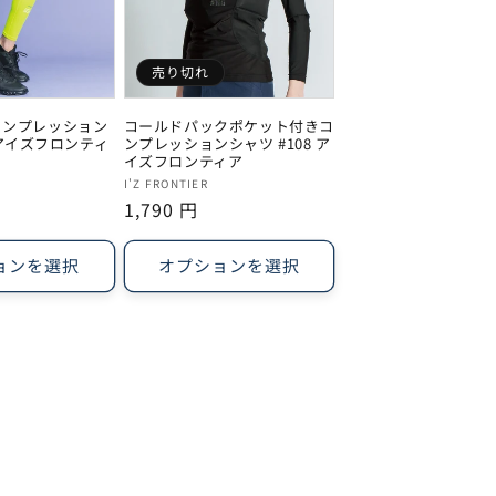
売り切れ
コンプレッション
コールドパックポケット付きコ
4 アイズフロンティ
ンプレッションシャツ #108 ア
イズフロンティア
販
I'Z FRONTIER
通
1,790 円
売
常
元:
価
ョンを選択
オプションを選択
格