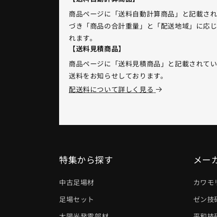
商品ページに「送料自動計算商品」と記載さ
づき「商品の合計重量」と「配送地域」に応じ
れます。
【送料見積商品】
商品ページに「送料見積商品」と記載されて
送料をお知らせしております。
配送料について詳しく見る
特集から探す
メー
中古足場材
カワモ
足場セット
ゼン技
太陽光発電部材
平和技