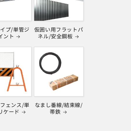
イプ/単管ジ
仮囲い用フラットパ
イント
ネル/安全鋼板
フェンス/単
なまし番線/結束線/
リケード
帯鉄