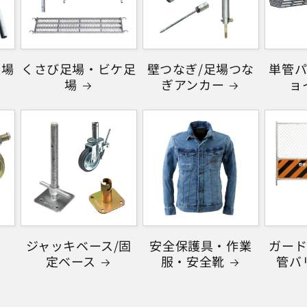
足場
くさび足場・ビケ足
壁つなぎ/足場つな
単管パ
場
ぎアンカー
ョ
ジャッキベース/固
安全保護具・作業
ガード
定ベース
服・安全靴
管バ