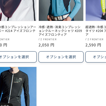
冷感コンプレッションアー
冷感･遮熱･消臭コンプレッシ
超遮熱･冷感
ー #214 アイズフロンテ
ョンクルーネックシャツ #209
タイツ #20
アイズフロンティア
ア
販
販
RONTIER
I'Z FRONTIER
I'Z FRONTIER
20 円
通
2,050 円
通
2,590 円
売
売
常
常
元:
元:
価
価
オプションを選択
オプションを選択
オプシ
格
格
売り切れ