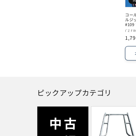
コー
ルジ
#10
販
I'Z F
通
1,7
売
常
元:
価
格
ピックアップカテゴリ