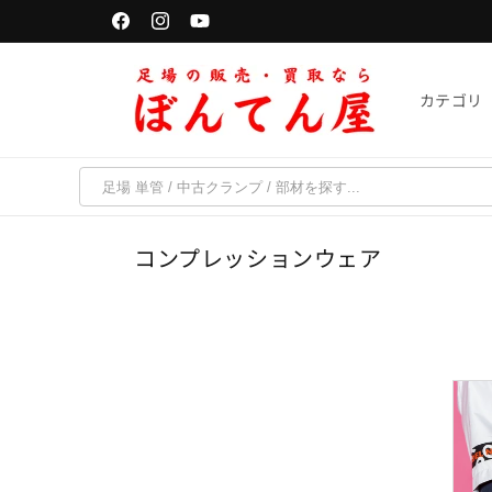
コンテ
単管パイプは「千葉・京都・福岡・宮城」で受取可能
ンツに
Facebook
Instagram
YouTube
進む
カテゴリ
コ
コンプレッションウェア
レ
ク
シ
ョ
ン
: