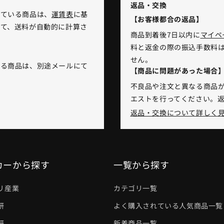
返品・交換
れている商品は、
運賃表
に基
【お客様都合の返品】
て、送料が自動的に計算さ
商品到着後7日以内に
マイペ
料と返金の際の振込手数料
せん。
いる商品は、別途メールにて
【商品に問題があった場合
不良品や注文と異なる商品が
エストを行ってください。
返品・交換について詳しく
カーから探す
一覧から探す
リ産業
カテゴリ一覧
研
よく購入されている人気商品一覧
研
新着商品一覧